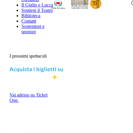
Il Giglio e Lucca
Sostieni il Teatro
Biblioteca
Contatti
Sostenitori e
sponsor
I prossimi spettacoli
Vai adesso su Ticket
One.