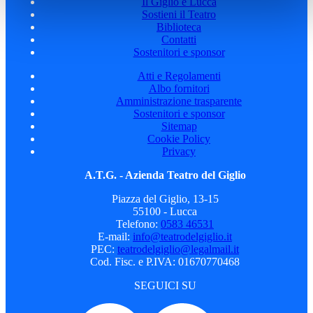
Il Giglio e Lucca
Sostieni il Teatro
Biblioteca
Contatti
Sostenitori e sponsor
Atti e Regolamenti
Albo fornitori
Amministrazione trasparente
Sostenitori e sponsor
Sitemap
Cookie Policy
Privacy
A.T.G. - Azienda Teatro del Giglio
Piazza del Giglio, 13-15
55100 - Lucca
Telefono:
0583 46531
E-mail:
info@teatrodelgiglio.it
PEC:
teatrodelgiglio@legalmail.it
Cod. Fisc. e P.IVA: 01670770468
SEGUICI SU