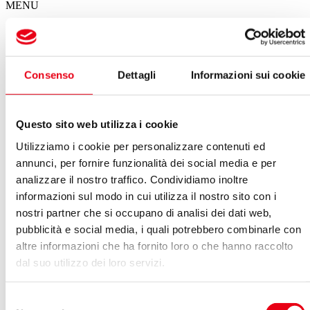
MENU
Il calendario degli spettacoli del Giglio
Consenso
Dettagli
Informazioni sui cookie
Spettacoli in questa settimana
Non ci sono eventi in programma per questa settimana
Questo sito web utilizza i cookie
VEDI ARCHIVIO SPETTACOLI
Utilizziamo i cookie per personalizzare contenuti ed
Agosto 2024
annunci, per fornire funzionalità dei social media e per
Vedi:
analizzare il nostro traffico. Condividiamo inoltre
informazioni sul modo in cui utilizza il nostro sito con i
Calendario
Lista
nostri partner che si occupano di analisi dei dati web,
LUN
MAR
MER
GIO
VEN
SAB
DOM
pubblicità e social media, i quali potrebbero combinarle con
29
30
31
01
02
03
04
altre informazioni che ha fornito loro o che hanno raccolto
05
06
07
08
09
10
11
12
13
14
15
16
17
18
dal suo utilizzo dei loro servizi.
19
20
21
22
23
24
25
26
27
28
29
30
31
01
Selezione
Nel giorno 30.08.2024 non ci sono eventi in programma