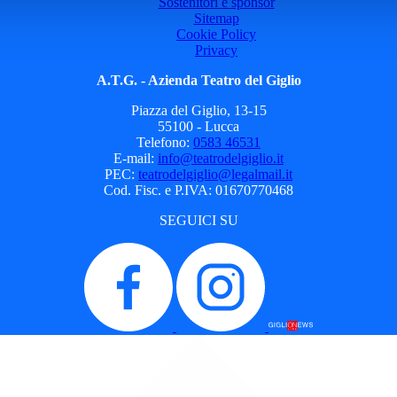
Sostenitori e sponsor
Sitemap
Cookie Policy
Privacy
A.T.G. - Azienda Teatro del Giglio
Piazza del Giglio, 13-15
55100 - Lucca
Telefono:
0583 46531
E-mail:
info@teatrodelgiglio.it
PEC:
teatrodelgiglio@legalmail.it
Cod. Fisc. e P.IVA: 01670770468
SEGUICI SU