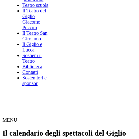
Teatro scuola
Il Teatro del
Giglio
Giacomo
Puccini
Il Teatro San
Girolamo
Il Giglio e
Lucca
Sostieni il
Teatro
Biblioteca
Contatti
Sostenitori e
sponsor
MENU
Il calendario degli spettacoli del Giglio