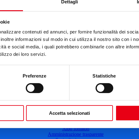
Cartellone 25/26
Dettagli
Cartellone 24/25
Cartellone 23/24
Cartellone 22/23
ookie
Cartellone 21/22
Il calendario
nalizzare contenuti ed annunci, per fornire funzionalità dei socia
Laboratori 2024/25
inoltre informazioni sul modo in cui utilizza il nostro sito con i 
Spazi e servizi
icità e social media, i quali potrebbero combinarle con altre inform
Biglietteria
lizzo dei loro servizi.
Accessibilità
Come arrivare
Le nostre produzioni
Teatro scuola
Preferenze
Statistiche
Il Teatro del Giglio Giacomo Puccini
Il Teatro San Girolamo
Il Giglio e Lucca
Sostieni il Teatro
Biblioteca
Contatti
Sostenitori e sponsor
Accetta selezionati
Atti e Regolamenti
Albo fornitori
Amministrazione trasparente