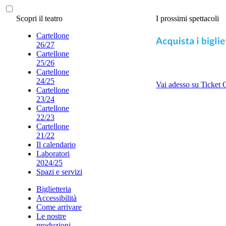
Scopri il teatro
I prossimi spettacoli
Cartellone
26/27
Cartellone
25/26
Cartellone
24/25
Vai adesso su Ticket 
Cartellone
23/24
Cartellone
22/23
Cartellone
21/22
Il calendario
Laboratori
2024/25
Spazi e servizi
Biglietteria
Accessibilità
Come arrivare
Le nostre
produzioni