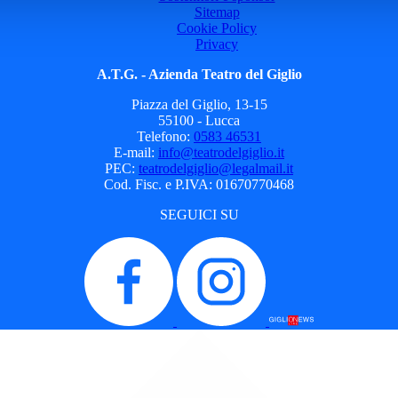
Sitemap
Cookie Policy
Privacy
A.T.G. - Azienda Teatro del Giglio
Piazza del Giglio, 13-15
55100 - Lucca
Telefono:
0583 46531
E-mail:
info@teatrodelgiglio.it
PEC:
teatrodelgiglio@legalmail.it
Cod. Fisc. e P.IVA: 01670770468
SEGUICI SU