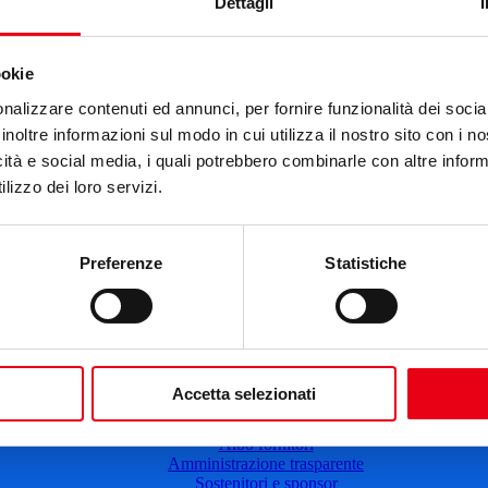
Dettagli
Cartellone 24/25
Cartellone 23/24
Cartellone 22/23
ookie
Cartellone 21/22
Il calendario
nalizzare contenuti ed annunci, per fornire funzionalità dei socia
Laboratori 2024/25
inoltre informazioni sul modo in cui utilizza il nostro sito con i 
Spazi e servizi
icità e social media, i quali potrebbero combinarle con altre inform
Biglietteria
lizzo dei loro servizi.
Accessibilità
Come arrivare
Le nostre produzioni
Teatro scuola
Preferenze
Statistiche
Il Teatro del Giglio Giacomo Puccini
Il Teatro San Girolamo
Il Giglio e Lucca
Sostieni il Teatro
Biblioteca
Contatti
Sostenitori e sponsor
Accetta selezionati
Atti e Regolamenti
Albo fornitori
Amministrazione trasparente
Sostenitori e sponsor