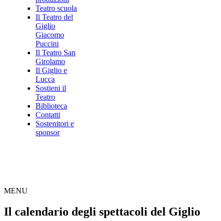
Teatro scuola
Il Teatro del
Giglio
Giacomo
Puccini
Il Teatro San
Girolamo
Il Giglio e
Lucca
Sostieni il
Teatro
Biblioteca
Contatti
Sostenitori e
sponsor
MENU
Il calendario degli spettacoli del Giglio