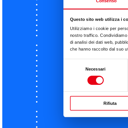
Consenso
Questo sito web utilizza i c
Utilizziamo i cookie per perso
nostro traffico. Condividiamo 
di analisi dei dati web, pubbl
che hanno raccolto dal suo uti
Selezione
Necessari
del
consenso
Rifiuta