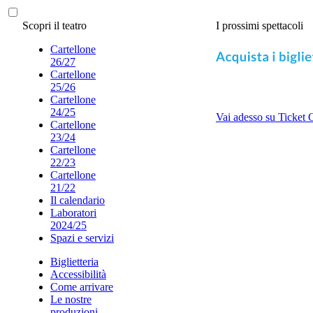
Scopri il teatro
I prossimi spettacoli
Cartellone
26/27
Cartellone
25/26
Cartellone
24/25
Vai adesso su Ticket 
Cartellone
23/24
Cartellone
22/23
Cartellone
21/22
Il calendario
Laboratori
2024/25
Spazi e servizi
Biglietteria
Accessibilità
Come arrivare
Le nostre
produzioni