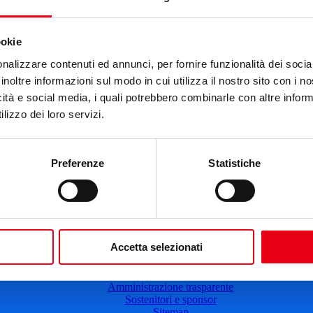
Cartellone 24/25
Cartellone 23/24
Cartellone 22/23
Cartellone 21/22
ookie
Il calendario
Laboratori 2024/25
nalizzare contenuti ed annunci, per fornire funzionalità dei socia
Spazi e servizi
inoltre informazioni sul modo in cui utilizza il nostro sito con i 
icità e social media, i quali potrebbero combinarle con altre inform
Biglietteria
Accessibilità
lizzo dei loro servizi.
Come arrivare
Le nostre produzioni
Teatro scuola
Il Teatro del Giglio Giacomo Puccini
Preferenze
Statistiche
Il Teatro San Girolamo
Il Giglio e Lucca
Sostieni il Teatro
Biblioteca
Contatti
Sostenitori e sponsor
Accetta selezionati
Atti e Regolamenti
Albo fornitori
Amministrazione trasparente
Sostenitori e sponsor
Sitemap