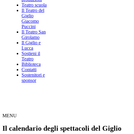
Teatro scuola
Il Teatro del
Giglio
Giacomo
Puccini
Il Teatro San
Girolamo
Il Giglio e
Lucca
Sostieni il
Teatro
Biblioteca
Contatti
Sostenitori e
sponsor
MENU
Il calendario degli spettacoli del Giglio