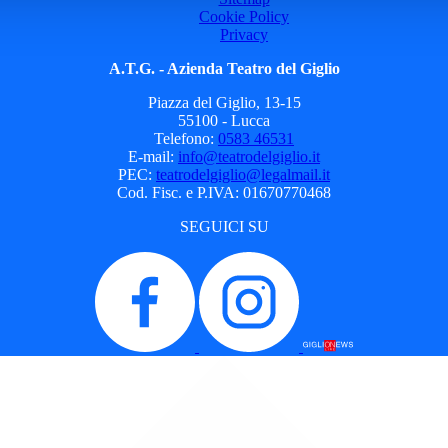
Cookie Policy
Privacy
A.T.G. - Azienda Teatro del Giglio
Piazza del Giglio, 13-15
55100 - Lucca
Telefono:
0583 46531
E-mail:
info@teatrodelgiglio.it
PEC:
teatrodelgiglio@legalmail.it
Cod. Fisc. e P.IVA: 01670770468
SEGUICI SU