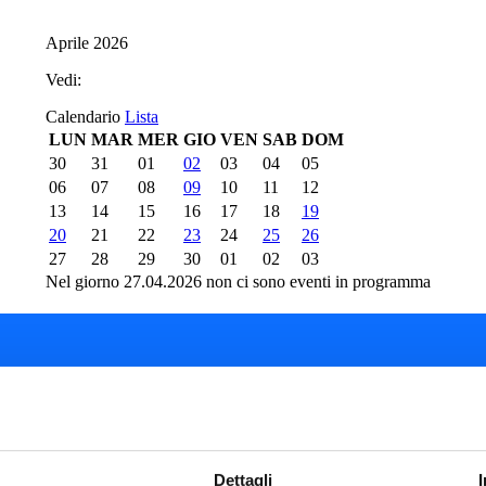
Aprile 2026
Vedi:
Calendario
Lista
LUN
MAR
MER
GIO
VEN
SAB
DOM
30
31
01
02
03
04
05
06
07
08
09
10
11
12
13
14
15
16
17
18
19
20
21
22
23
24
25
26
27
28
29
30
01
02
03
Nel giorno 27.04.2026 non ci sono eventi in programma
del Teatro del Giglio
Cartellone 26/27
Cartellone 25/26
Dettagli