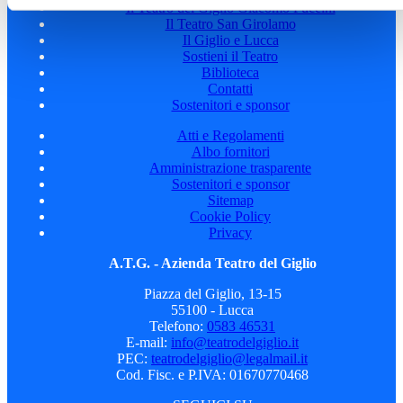
Il Teatro del Giglio Giacomo Puccini
Il Teatro San Girolamo
Il Giglio e Lucca
Sostieni il Teatro
Biblioteca
Contatti
Sostenitori e sponsor
Atti e Regolamenti
Albo fornitori
Amministrazione trasparente
Sostenitori e sponsor
Sitemap
Cookie Policy
Privacy
A.T.G. - Azienda Teatro del Giglio
Piazza del Giglio, 13-15
55100 - Lucca
Telefono:
0583 46531
E-mail:
info@teatrodelgiglio.it
PEC:
teatrodelgiglio@legalmail.it
Cod. Fisc. e P.IVA: 01670770468