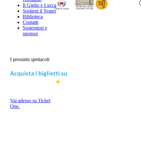
Il Giglio e Lucca
Sostieni il Teatro
Biblioteca
Contatti
Sostenitori e
sponsor
I prossimi spettacoli
Vai adesso su Ticket
One.