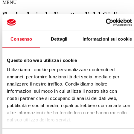
MENU
Il calendario degli spettacoli del Giglio
Spettacoli in questa settimana
Consenso
Dettagli
Informazioni sui cookie
Il Giglio sotto le stelle a Palazzo Pfanner
05 agosto 2026 21:30
Questo sito web utilizza i cookie
VEDI ARCHIVIO SPETTACOLI
Utilizziamo i cookie per personalizzare contenuti ed
annunci, per fornire funzionalità dei social media e per
Giugno 2026
analizzare il nostro traffico. Condividiamo inoltre
Vedi:
informazioni sul modo in cui utilizza il nostro sito con i
nostri partner che si occupano di analisi dei dati web,
Calendario
Lista
pubblicità e social media, i quali potrebbero combinarle con
LUN
MAR
MER
GIO
VEN
SAB
DOM
01
02
03
04
05
06
07
altre informazioni che ha fornito loro o che hanno raccolto
08
09
10
11
12
13
14
dal suo utilizzo dei loro servizi.
15
16
17
18
19
20
21
22
23
24
25
26
27
28