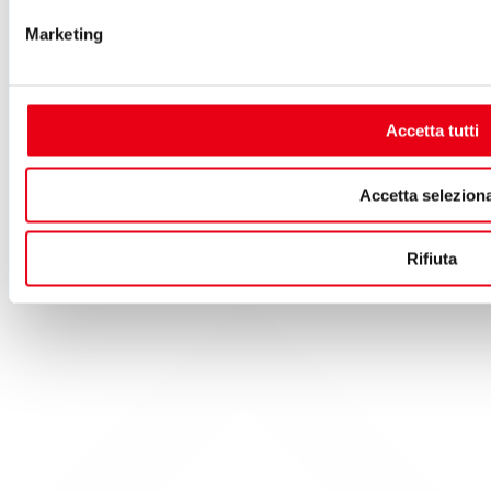
Piazza del Giglio, 13-15
Marketing
55100 - Lucca
Telefono:
0583 46531
E-mail:
info@teatrodelgiglio.it
PEC:
teatrodelgiglio@legalmail.it
Cod. Fisc. e P.IVA: 01670770468
Accetta tutti
SEGUICI SU
Accetta seleziona
Rifiuta