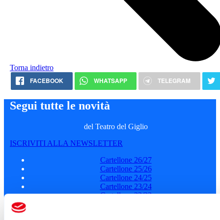
Torna indietro
FACEBOOK
WHATSAPP
TELEGRAM
Segui tutte le novità
del Teatro del Giglio
ISCRIVITI ALLA NEWSLETTER
Cartellone 26/27
Cartellone 25/26
Cartellone 24/25
Cartellone 23/24
Cartellone 22/23
Cartellone 21/22
Il calendario