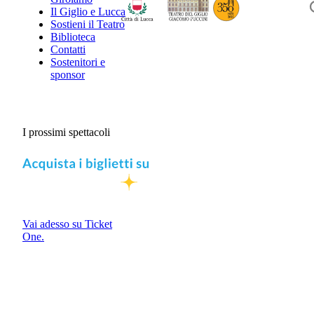
Il Giglio e Lucca
Sostieni il Teatro
Biblioteca
Contatti
Sostenitori e
sponsor
I prossimi spettacoli
Vai adesso su Ticket
One.