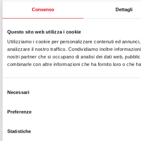
Laboratori 2024/25
Spazi e servizi
Consenso
Dettagli
Biglietteria
Accessibilità
Come arrivare
Questo sito web utilizza i cookie
Le nostre produzioni
Teatro scuola
Utilizziamo i cookie per personalizzare contenuti ed annunci, 
Il Teatro del Giglio Giacomo Puccini
analizzare il nostro traffico. Condividiamo inoltre informazioni 
Il Teatro San Girolamo
nostri partner che si occupano di analisi dei dati web, pubblic
Il Giglio e Lucca
Sostieni il Teatro
combinarle con altre informazioni che ha fornito loro o che han
Biblioteca
Contatti
Sostenitori e sponsor
Selezione
Atti e Regolamenti
Necessari
del
Albo fornitori
consenso
Amministrazione trasparente
Sostenitori e sponsor
Preferenze
Sitemap
Cookie Policy
Privacy
Statistiche
A.T.G. - Azienda Teatro del Giglio