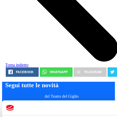
Torna indietro
FACEBOOK
WHATSAPP
TELEGRAM
Segui tutte le novità
del Teatro del Giglio
ISCRIVITI ALLA NEWSLETTER
Cartellone 26/27