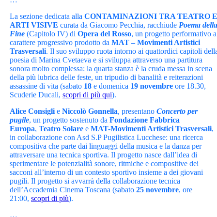
La sezione dedicata alla
CONTAMINAZIONI TRA TEATRO 
ARTI VISIVE
curata da Giacomo Pecchia, racchiude
Poema dell
Fine
(Capitolo IV) di
Opera del Rosso
, un progetto performativo a
carattere progressivo prodotto da
MAT – Movimenti Artistici
Trasversali
. Il suo sviluppo ruota intorno ai quattordici capitoli dell
poesia di Marina Cvetaeva e si sviluppa attraverso una partitura
sonora molto complessa: la quarta stanza è la cruda messa in scena
della più lubrica delle feste, un tripudio di banalità e reiterazioni
assassine di vita (sabato
18
e domenica
19 novembre
ore 18.30,
Scuderie Ducali,
scopri di più qui
).
Alice Consigli
e
Niccolò Gonnella
, presentano
Concerto per
pugile
, un progetto sostenuto da
Fondazione Fabbrica
Europa
,
Teatro Solare
e
MAT-Movimenti Artistici Trasversali
,
in collaborazione con Asd S.P Pugilistica Lucchese: una ricerca
compositiva che parte dai linguaggi della musica e la danza per
attraversare una tecnica sportiva. Il progetto nasce dall’idea di
sperimentare le potenzialità sonore, ritmiche e compositive dei
sacconi all’interno di un contesto sportivo insieme a dei giovani
pugili. Il progetto si avvarrà della collaborazione tecnica
dell’Accademia Cinema Toscana (sabato
25 novembre
, ore
21:00,
scopri di più
).
…