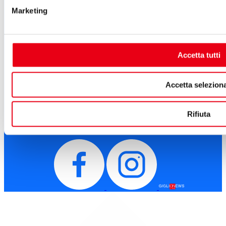
Sostenitori e sponsor
Marketing
Sitemap
Cookie Policy
Privacy
A.T.G. - Azienda Teatro del Giglio
Accetta tutti
Piazza del Giglio, 13-15
55100 - Lucca
Telefono:
0583 46531
Accetta seleziona
E-mail:
info@teatrodelgiglio.it
PEC:
teatrodelgiglio@legalmail.it
Cod. Fisc. e P.IVA: 01670770468
Rifiuta
SEGUICI SU