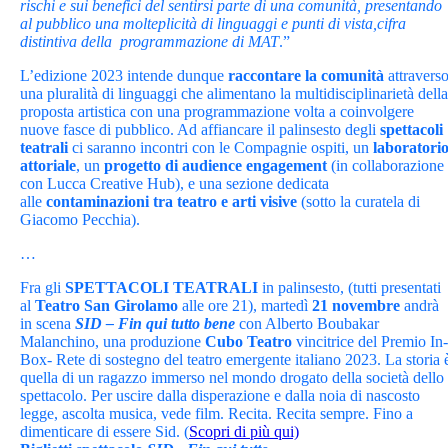
rischi e sui benefici del sentirsi parte di una comunità, presentando
al pubblico una molteplicità di linguaggi e punti di vista,cifra
distintiva della programmazione di MAT
.”
L’edizione 2023 intende dunque
raccontare la comunità
attravers
una pluralità di linguaggi che alimentano la multidisciplinarietà della
proposta artistica con una programmazione volta a coinvolgere
nuove fasce di pubblico. Ad affiancare il palinsesto degli
spettacoli
teatrali
ci saranno incontri con le Compagnie ospiti, un
laboratori
attoriale
, un
progetto di audience engagement
(in collaborazione
con Lucca Creative Hub), e una sezione dedicata
alle
contaminazioni tra
teatro e arti visive
(sotto la curatela di
Giacomo Pecchia).
…
Fra gli
SPETTACOLI TEATRALI
in palinsesto, (tutti presentati
al
Teatro San Girolamo
alle ore 21), martedì
21 novembre
andrà
in scena
SID – Fin qui tutto bene
con Alberto Boubakar
Malanchino, una produzione
Cubo Teatro
vincitrice del Premio In-
Box- Rete di sostegno del teatro emergente italiano 2023. La storia 
quella di un ragazzo immerso nel mondo drogato della società dello
spettacolo. Per uscire dalla disperazione e dalla noia di nascosto
legge, ascolta musica, vede film. Recita. Recita sempre. Fino a
dimenticare di essere Sid. (
Scopri di più qui)