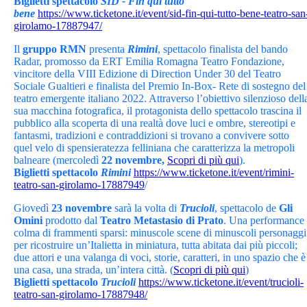
Biglietti spettacolo
SID - Fin qui tutto
bene
https://www.ticketone.it/event/sid-fin-qui-tutto-bene-teatro-san
girolamo-17887947/
Il
gruppo RMN
presenta
Rimini
, spettacolo finalista del bando
Radar, promosso da ERT Emilia Romagna Teatro Fondazione,
vincitore della VIII Edizione di Direction Under 30 del Teatro
Sociale Gualtieri e finalista del Premio In-Box- Rete di sostegno del
teatro emergente italiano 2022. Attraverso l’obiettivo silenzioso dell
sua macchina fotografica, il protagonista dello spettacolo trascina il
pubblico alla scoperta di una realtà dove luci e ombre, stereotipi e
fantasmi, tradizioni e contraddizioni si trovano a convivere sotto
quel velo di spensieratezza felliniana che caratterizza la metropoli
balneare (mercoledì
22 novembre,
Scopri di più qui
).
Biglietti spettacolo
Rimini
https://www.ticketone.it/event/rimini-
teatro-san-girolamo-17887949
/
Giovedì
23 novembre
sarà la volta di
Trucioli
, spettacolo de
Gli
Omini
prodotto dal
Teatro Metastasio di Prato
. Una performance
colma di frammenti sparsi: minuscole scene di minuscoli personaggi
per ricostruire un’Italietta in miniatura, tutta abitata dai più piccoli;
due attori e una valanga di voci, storie, caratteri, in uno spazio che è
una casa, una strada, un’intera città. (
Scopri di più qui
)
Biglietti spettacolo
Trucioli
https://www.ticketone.it/event/trucioli-
teatro-san-girolamo-17887948/
…