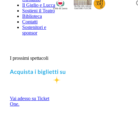
Il Giglio e Lucca
Sostieni il Teatro
Biblioteca
Contatti
Sostenitori e
sponsor
I prossimi spettacoli
Vai adesso su Ticket
One.