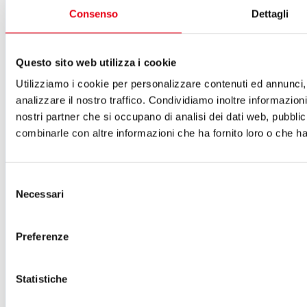
Cartellone 25/26
Consenso
Dettagli
Cartellone 24/25
Cartellone 23/24
Cartellone 22/23
Cartellone 21/22
Questo sito web utilizza i cookie
Il calendario
Laboratori 2024/25
Utilizziamo i cookie per personalizzare contenuti ed annunci, 
Spazi e servizi
analizzare il nostro traffico. Condividiamo inoltre informazioni 
Biglietteria
nostri partner che si occupano di analisi dei dati web, pubblic
Accessibilità
combinarle con altre informazioni che ha fornito loro o che han
Come arrivare
Le nostre produzioni
Teatro scuola
Il Teatro del Giglio Giacomo Puccini
Selezione
Il Teatro San Girolamo
Necessari
del
Il Giglio e Lucca
Sostieni il Teatro
consenso
Biblioteca
Preferenze
Contatti
Sostenitori e sponsor
Atti e Regolamenti
Statistiche
Albo fornitori
Amministrazione trasparente