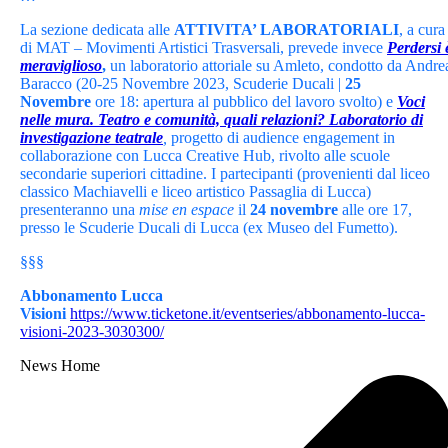
La sezione dedicata alle
ATTIVITA’ LABORATORIALI
, a cura
di MAT – Movimenti Artistici Trasversali, prevede invece
Perdersi 
meraviglioso
,
un laboratorio attoriale su Amleto, condotto da Andre
Baracco (20-25 Novembre 2023, Scuderie Ducali |
25
Novembre
ore 18: apertura al pubblico del lavoro svolto) e
Voci
nelle mura. Teatro e comunità, quali relazioni? Laboratorio di
investigazione teatrale
,
progetto di audience engagement in
collaborazione con Lucca Creative Hub, rivolto alle scuole
secondarie superiori cittadine. I partecipanti (provenienti dal liceo
classico Machiavelli e liceo artistico Passaglia di Lucca)
presenteranno una
mise en espace
il
24 novembre
alle ore 17,
presso le Scuderie Ducali di Lucca (ex Museo del Fumetto).
§§§
Abbonamento Lucca
Visioni
https://www.ticketone.it/eventseries/abbonamento-lucca-
visioni-2023-3030300/
News Home