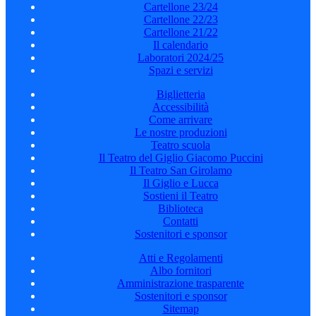
Cartellone 23/24
Cartellone 22/23
Cartellone 21/22
Il calendario
Laboratori 2024/25
Spazi e servizi
Biglietteria
Accessibilità
Come arrivare
Le nostre produzioni
Teatro scuola
Il Teatro del Giglio Giacomo Puccini
Il Teatro San Girolamo
Il Giglio e Lucca
Sostieni il Teatro
Biblioteca
Contatti
Sostenitori e sponsor
Atti e Regolamenti
Albo fornitori
Amministrazione trasparente
Sostenitori e sponsor
Sitemap