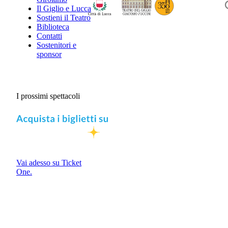
Il Giglio e Lucca
Sostieni il Teatro
Biblioteca
Contatti
Sostenitori e
sponsor
I prossimi spettacoli
Vai adesso su Ticket
One.