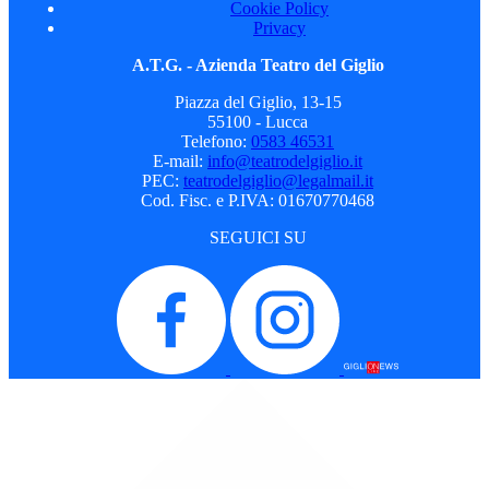
Cookie Policy
Privacy
A.T.G. - Azienda Teatro del Giglio
Piazza del Giglio, 13-15
55100 - Lucca
Telefono:
0583 46531
E-mail:
info@teatrodelgiglio.it
PEC:
teatrodelgiglio@legalmail.it
Cod. Fisc. e P.IVA: 01670770468
SEGUICI SU