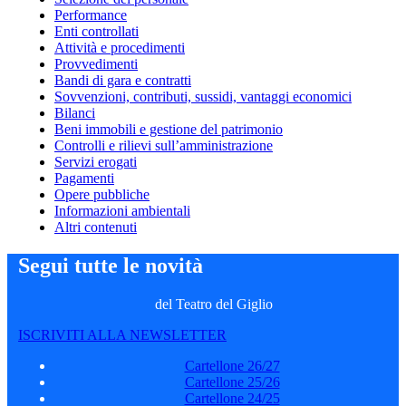
Performance
Enti controllati
Attività e procedimenti
Provvedimenti
Bandi di gara e contratti
Sovvenzioni, contributi, sussidi, vantaggi economici
Bilanci
Beni immobili e gestione del patrimonio
Controlli e rilievi sull’amministrazione
Servizi erogati
Pagamenti
Opere pubbliche
Informazioni ambientali
Altri contenuti
Segui tutte le novità
del Teatro del Giglio
ISCRIVITI ALLA NEWSLETTER
Cartellone 26/27
Cartellone 25/26
Cartellone 24/25