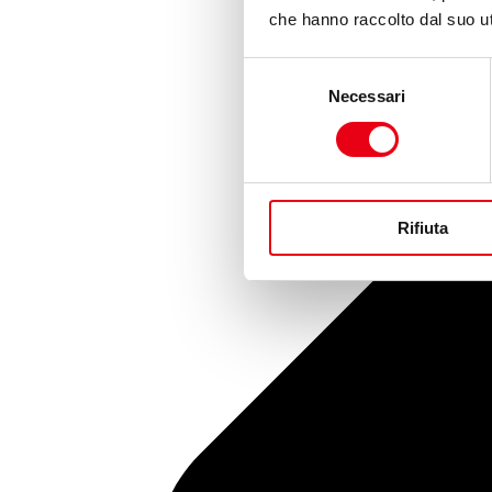
che hanno raccolto dal suo uti
Selezione
Necessari
del
consenso
Rifiuta