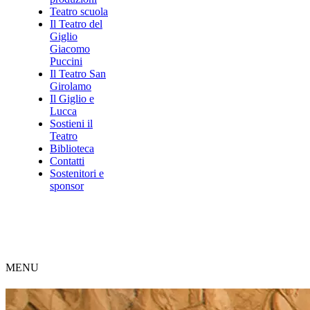
Teatro scuola
Il Teatro del
Giglio
Giacomo
Puccini
Il Teatro San
Girolamo
Il Giglio e
Lucca
Sostieni il
Teatro
Biblioteca
Contatti
Sostenitori e
sponsor
MENU