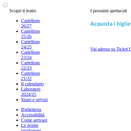
Scopri il teatro
I prossimi spettacoli
Cartellone
26/27
Cartellone
25/26
Cartellone
24/25
Vai adesso su Ticket 
Cartellone
23/24
Cartellone
22/23
Cartellone
21/22
Il calendario
Laboratori
2024/25
Spazi e servizi
Biglietteria
Accessibilità
Come arrivare
Le nostre
produzioni