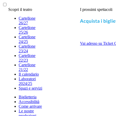
Scopri il teatro
I prossimi spettacoli
Cartellone
26/27
Cartellone
25/26
Cartellone
24/25
Vai adesso su Ticket 
Cartellone
23/24
Cartellone
22/23
Cartellone
21/22
Il calendario
Laboratori
2024/25
Spazi e servizi
Biglietteria
Accessibilità
Come arrivare
Le nostre
produzioni