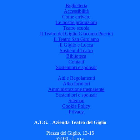
Biglietteria
Accessibilità
Come arrivare
Le nostre produzioni
Teatro scuola
Il Teatro del Giglio Giacomo Puccini
Il Teatro San Girolamo
Il Giglio e Lucca
Sostieni il Teatro
Biblioteca
Contatti
Sostenitori e sponsor
Atti e Regolamenti
Albo fornitori
Amministrazione trasparente
Sostenitori e sponsor
Sitemap
Cookie Policy
Privacy
A.T.G. - Azienda Teatro del Giglio
Piazza del Giglio, 13-15
55100 - Lucca