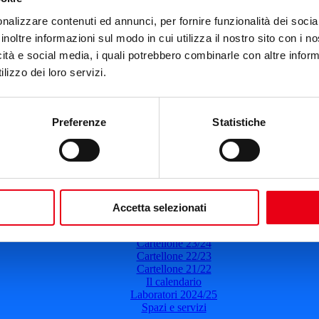
Teatro del Giglio
nalizzare contenuti ed annunci, per fornire funzionalità dei socia
13 dicembre 2022
-
21:00
inoltre informazioni sul modo in cui utilizza il nostro sito con i 
Mbira
icità e social media, i quali potrebbero combinarle con altre inform
lizzo dei loro servizi.
Danza
Il 13 dicembre 2022
Ore: 21:00
Leggi di più
Preferenze
Statistiche
del Teatro del Giglio
Cartellone 26/27
Accetta selezionati
Cartellone 25/26
Cartellone 24/25
Cartellone 23/24
Cartellone 22/23
Cartellone 21/22
Il calendario
Laboratori 2024/25
Spazi e servizi