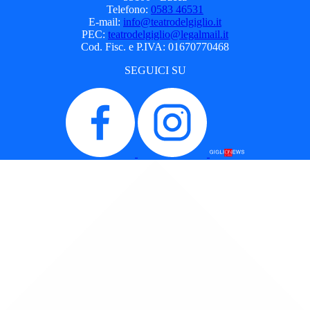
Telefono:
0583 46531
E-mail:
info@teatrodelgiglio.it
PEC:
teatrodelgiglio@legalmail.it
Cod. Fisc. e P.IVA: 01670770468
SEGUICI SU