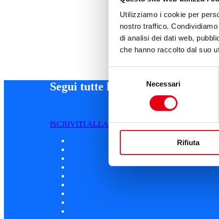
Utilizziamo i cookie per perso
nostro traffico. Condividiamo 
di analisi dei dati web, pubbl
che hanno raccolto dal suo uti
Selezione
Necessari
del
Segui tutte le novità
consenso
ISCRIVITI ALLA NEWSLETTER
Rifiuta