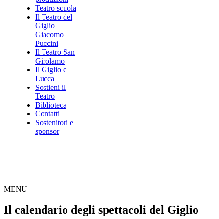
Teatro scuola
Il Teatro del
Giglio
Giacomo
Puccini
Il Teatro San
Girolamo
Il Giglio e
Lucca
Sostieni il
Teatro
Biblioteca
Contatti
Sostenitori e
sponsor
MENU
Il calendario degli spettacoli del Giglio