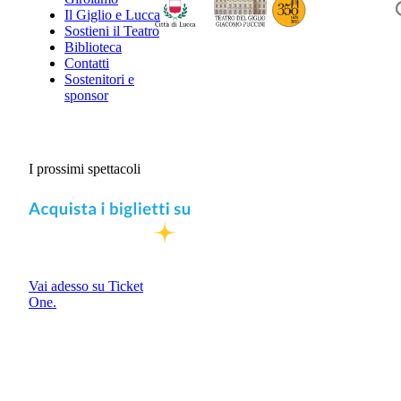
Il Giglio e Lucca
Sostieni il Teatro
Biblioteca
Contatti
Sostenitori e
sponsor
I prossimi spettacoli
Vai adesso su Ticket
One.