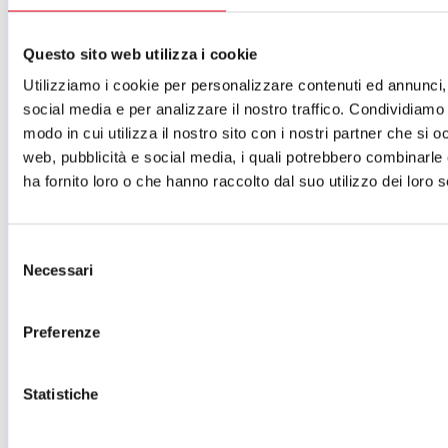
ISCRIVITI ALLA NEWSLETTER
Cartellone 26/27
Questo sito web utilizza i cookie
Cartellone 25/26
Cartellone 24/25
Utilizziamo i cookie per personalizzare contenuti ed annunci, 
Cartellone 23/24
social media e per analizzare il nostro traffico. Condividiamo 
Cartellone 22/23
Cartellone 21/22
modo in cui utilizza il nostro sito con i nostri partner che si o
Il calendario
web, pubblicità e social media, i quali potrebbero combinarle
Laboratori 2024/25
ha fornito loro o che hanno raccolto dal suo utilizzo dei loro s
Spazi e servizi
Biglietteria
Accessibilità
Selezione
Come arrivare
Necessari
Le nostre produzioni
del
Teatro scuola
consenso
Il Teatro del Giglio Giacomo Puccini
Il Teatro San Girolamo
Preferenze
Il Giglio e Lucca
Sostieni il Teatro
Biblioteca
Statistiche
Contatti
Sostenitori e sponsor