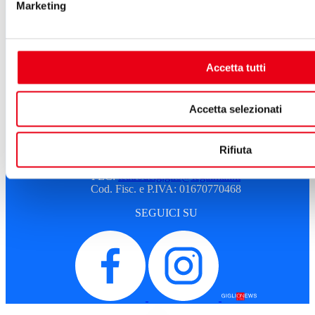
Atti e Regolamenti
Marketing
Albo fornitori
Amministrazione trasparente
Sostenitori e sponsor
Sitemap
Cookie Policy
Accetta tutti
Privacy
A.T.G. - Azienda Teatro del Giglio
Accetta selezionati
Piazza del Giglio, 13-15
55100 - Lucca
Rifiuta
Telefono:
0583 46531
E-mail:
info@teatrodelgiglio.it
PEC:
teatrodelgiglio@legalmail.it
Cod. Fisc. e P.IVA: 01670770468
SEGUICI SU