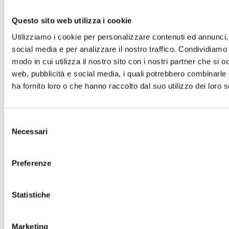
Cartellone 26/27
Questo sito web utilizza i cookie
Cartellone 25/26
Cartellone 24/25
Utilizziamo i cookie per personalizzare contenuti ed annunci, 
Cartellone 23/24
Cartellone 22/23
social media e per analizzare il nostro traffico. Condividiamo 
Cartellone 21/22
modo in cui utilizza il nostro sito con i nostri partner che si o
Il calendario
web, pubblicità e social media, i quali potrebbero combinarle
Laboratori 2024/25
Spazi e servizi
ha fornito loro o che hanno raccolto dal suo utilizzo dei loro s
Biglietteria
Accessibilità
Come arrivare
Selezione
Le nostre produzioni
Necessari
del
Teatro scuola
consenso
Il Teatro del Giglio Giacomo Puccini
Il Teatro San Girolamo
Preferenze
Il Giglio e Lucca
Sostieni il Teatro
Biblioteca
Contatti
Statistiche
Sostenitori e sponsor
Atti e Regolamenti
Marketing