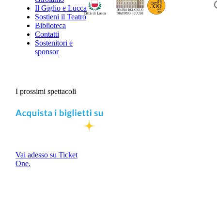
Il Giglio e Lucca
Sostieni il Teatro
Biblioteca
Contatti
Sostenitori e
sponsor
I prossimi spettacoli
Vai adesso su Ticket
One.