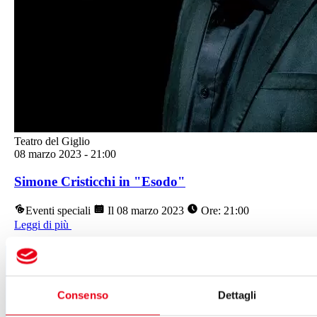
Teatro del Giglio
08 marzo 2023
-
21:00
Simone Cristicchi in "Esodo"
Eventi speciali
Il 08 marzo 2023
Ore: 21:00
Leggi di più
Segui tutte le novità
del Teatro del Giglio
Consenso
Dettagli
ISCRIVITI ALLA NEWSLETTER