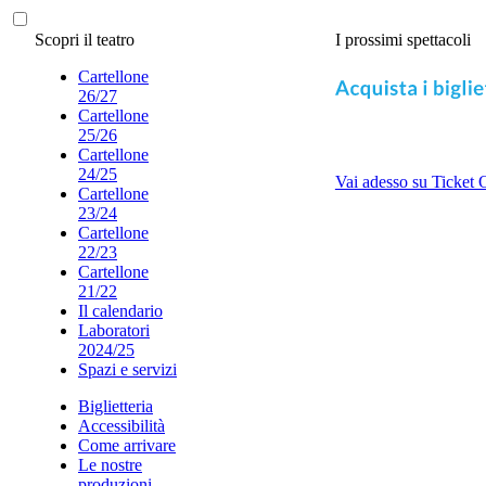
Scopri il teatro
I prossimi spettacoli
Cartellone
26/27
Cartellone
25/26
Cartellone
24/25
Vai adesso su Ticket 
Cartellone
23/24
Cartellone
22/23
Cartellone
21/22
Il calendario
Laboratori
2024/25
Spazi e servizi
Biglietteria
Accessibilità
Come arrivare
Le nostre
produzioni