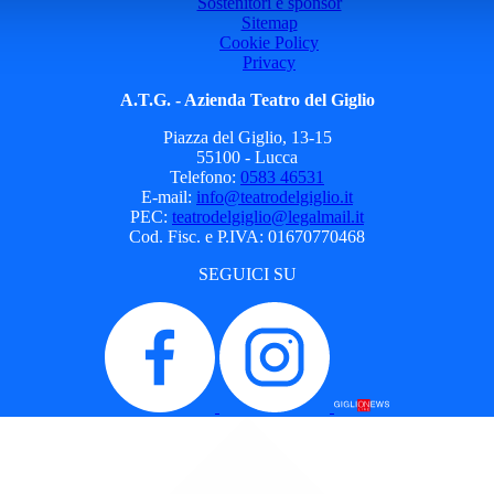
Sostenitori e sponsor
Sitemap
Cookie Policy
Privacy
A.T.G. - Azienda Teatro del Giglio
Piazza del Giglio, 13-15
55100 - Lucca
Telefono:
0583 46531
E-mail:
info@teatrodelgiglio.it
PEC:
teatrodelgiglio@legalmail.it
Cod. Fisc. e P.IVA: 01670770468
SEGUICI SU