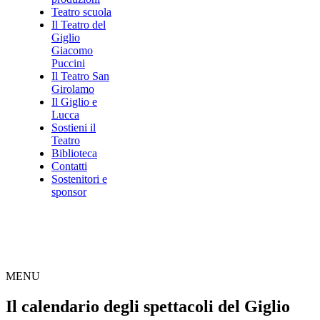
Teatro scuola
Il Teatro del
Giglio
Giacomo
Puccini
Il Teatro San
Girolamo
Il Giglio e
Lucca
Sostieni il
Teatro
Biblioteca
Contatti
Sostenitori e
sponsor
MENU
Il calendario degli spettacoli del Giglio