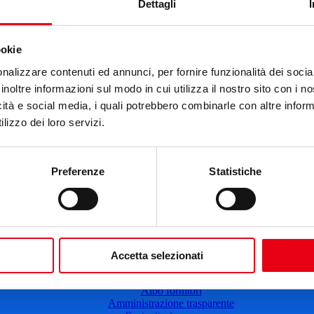
Cartellone 25/26
Dettagli
Cartellone 24/25
Cartellone 23/24
Cartellone 22/23
ookie
Cartellone 21/22
Il calendario
nalizzare contenuti ed annunci, per fornire funzionalità dei socia
Laboratori 2024/25
inoltre informazioni sul modo in cui utilizza il nostro sito con i 
Spazi e servizi
icità e social media, i quali potrebbero combinarle con altre inform
Biglietteria
lizzo dei loro servizi.
Accessibilità
Come arrivare
Le nostre produzioni
Teatro scuola
Preferenze
Statistiche
Il Teatro del Giglio Giacomo Puccini
Il Teatro San Girolamo
Il Giglio e Lucca
Sostieni il Teatro
Biblioteca
Contatti
Sostenitori e sponsor
Accetta selezionati
Atti e Regolamenti
Albo fornitori
Amministrazione trasparente