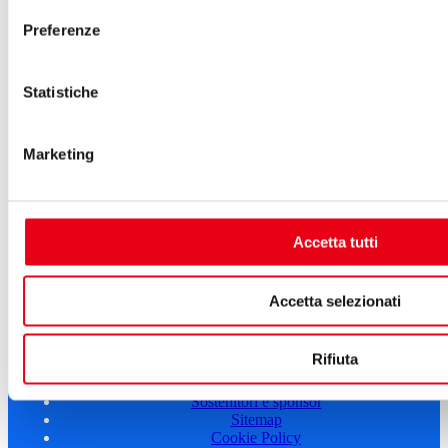
Cartellone 22/23
Cartellone 21/22
Preferenze
Il calendario
Laboratori 2024/25
Spazi e servizi
Statistiche
Biglietteria
Accessibilità
Come arrivare
Marketing
Le nostre produzioni
Teatro scuola
Il Teatro del Giglio Giacomo Puccini
Il Teatro San Girolamo
Il Giglio e Lucca
Accetta tutti
Sostieni il Teatro
Biblioteca
Contatti
Accetta selezionati
Sostenitori e sponsor
Atti e Regolamenti
Rifiuta
Albo fornitori
Amministrazione trasparente
Sostenitori e sponsor
Sitemap
Cookie Policy