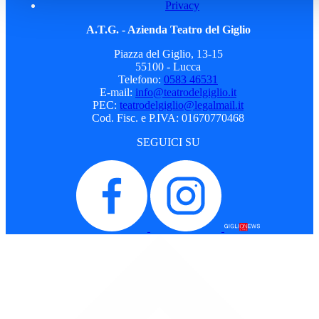
Privacy
A.T.G. - Azienda Teatro del Giglio
Piazza del Giglio, 13-15
55100 - Lucca
Telefono:
0583 46531
E-mail:
info@teatrodelgiglio.it
PEC:
teatrodelgiglio@legalmail.it
Cod. Fisc. e P.IVA: 01670770468
SEGUICI SU