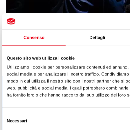
Teatro del Giglio
Consenso
Dettagli
07 dicembre 2024
-
21:00
Il caso Jekyll
Questo sito web utilizza i cookie
Prosa
Il 07 dicembre 2024
Ore: 21:00
Utilizziamo i cookie per personalizzare contenuti ed annunci, 
Leggi di più
social media e per analizzare il nostro traffico. Condividiamo 
Segui tutte le novità
modo in cui utilizza il nostro sito con i nostri partner che si o
web, pubblicità e social media, i quali potrebbero combinarle
del Teatro del Giglio
ha fornito loro o che hanno raccolto dal suo utilizzo dei loro s
ISCRIVITI ALLA NEWSLETTER
Cartellone 26/27
Selezione
Cartellone 25/26
Necessari
del
Cartellone 24/25
Cartellone 23/24
consenso