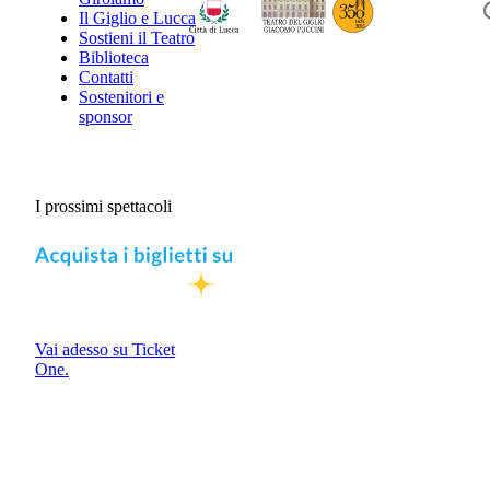
Il Giglio e Lucca
Sostieni il Teatro
Biblioteca
Contatti
Sostenitori e
sponsor
I prossimi spettacoli
Vai adesso su Ticket
One.