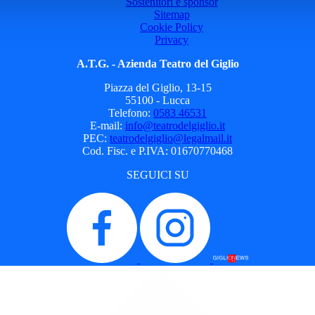
Sostenitori e sponsor
Sitemap
Cookie Policy
Privacy
A.T.G. - Azienda Teatro del Giglio
Piazza del Giglio, 13-15
55100 - Lucca
Telefono:
0583 46531
E-mail:
info@teatrodelgiglio.it
PEC:
teatrodelgiglio@legalmail.it
Cod. Fisc. e P.IVA: 01670770468
SEGUICI SU