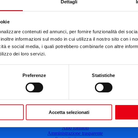
Cartellone 25/26
Dettagli
Cartellone 24/25
Cartellone 23/24
Cartellone 22/23
ookie
Cartellone 21/22
Il calendario
nalizzare contenuti ed annunci, per fornire funzionalità dei socia
Laboratori 2024/25
inoltre informazioni sul modo in cui utilizza il nostro sito con i 
Spazi e servizi
icità e social media, i quali potrebbero combinarle con altre inform
Biglietteria
lizzo dei loro servizi.
Accessibilità
Come arrivare
Le nostre produzioni
Teatro scuola
Preferenze
Statistiche
Il Teatro del Giglio Giacomo Puccini
Il Teatro San Girolamo
Il Giglio e Lucca
Sostieni il Teatro
Biblioteca
Contatti
Sostenitori e sponsor
Accetta selezionati
Atti e Regolamenti
Albo fornitori
Amministrazione trasparente