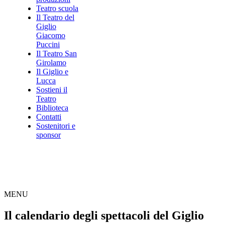
Teatro scuola
Il Teatro del
Giglio
Giacomo
Puccini
Il Teatro San
Girolamo
Il Giglio e
Lucca
Sostieni il
Teatro
Biblioteca
Contatti
Sostenitori e
sponsor
MENU
Il calendario degli spettacoli del Giglio