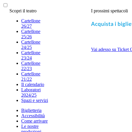
Scopri il teatro
I prossimi spettacoli
Cartellone
26/27
Cartellone
25/26
Cartellone
24/25
Vai adesso su Ticket 
Cartellone
23/24
Cartellone
22/23
Cartellone
21/22
Il calendario
Laboratori
2024/25
Spazi e servizi
Biglietteria
Accessibilità
Come arrivare
Le nostre
produzioni