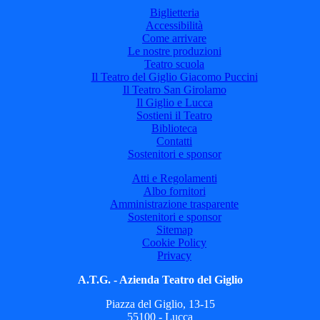
Biglietteria
Accessibilità
Come arrivare
Le nostre produzioni
Teatro scuola
Il Teatro del Giglio Giacomo Puccini
Il Teatro San Girolamo
Il Giglio e Lucca
Sostieni il Teatro
Biblioteca
Contatti
Sostenitori e sponsor
Atti e Regolamenti
Albo fornitori
Amministrazione trasparente
Sostenitori e sponsor
Sitemap
Cookie Policy
Privacy
A.T.G. - Azienda Teatro del Giglio
Piazza del Giglio, 13-15
55100 - Lucca