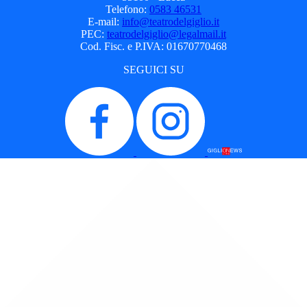
Telefono:
0583 46531
E-mail:
info@teatrodelgiglio.it
PEC:
teatrodelgiglio@legalmail.it
Cod. Fisc. e P.IVA: 01670770468
SEGUICI SU