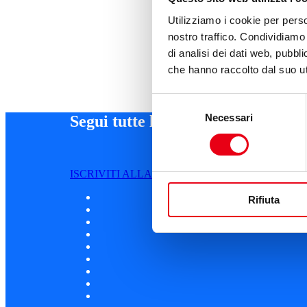
Utilizziamo i cookie per perso
nostro traffico. Condividiamo 
di analisi dei dati web, pubbl
che hanno raccolto dal suo uti
Selezione
Necessari
del
Segui tutte le novità
consenso
ISCRIVITI ALLA NEWSLETTER
Rifiuta