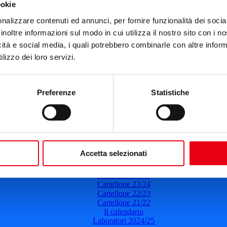
ookie
Teatro del Giglio
nalizzare contenuti ed annunci, per fornire funzionalità dei socia
28 marzo 2025
-
21:00
inoltre informazioni sul modo in cui utilizza il nostro sito con i 
icità e social media, i quali potrebbero combinarle con altre inform
I due Papi
lizzo dei loro servizi.
Prosa
Il 28 marzo 2025
Ore: 21:00
Leggi di più
Preferenze
Statistiche
del Teatro del Giglio
Accetta selezionati
Cartellone 26/27
Cartellone 25/26
Cartellone 24/25
Cartellone 23/24
Cartellone 22/23
Cartellone 21/22
Il calendario
Laboratori 2024/25