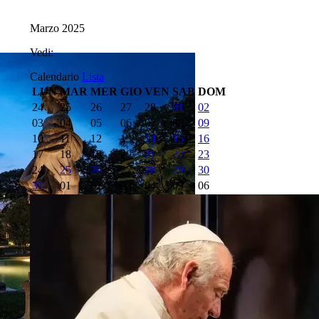
Marzo 2025
Vedi:
Calendario
Lista
LUN
MAR
MER
GIO
VEN
SAB
DOM
24
25
26
27
28
01
02
03
04
05
06
07
08
09
10
11
12
13
14
15
16
17
18
19
20
21
22
23
24
25
26
27
28
29
30
31
01
02
03
04
05
06