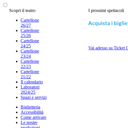
Scopri il teatro
I prossimi spettacoli
Cartellone
26/27
Cartellone
25/26
Cartellone
24/25
Vai adesso su Ticket 
Cartellone
23/24
Cartellone
22/23
Cartellone
21/22
Il calendario
Laboratori
2024/25
Spazi e servizi
Biglietteria
Accessibilità
Come arrivare
Le nostre
produzioni