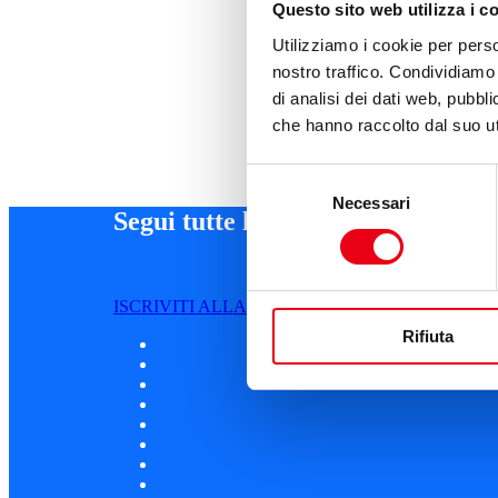
Questo sito web utilizza i c
Utilizziamo i cookie per perso
nostro traffico. Condividiamo 
di analisi dei dati web, pubbl
che hanno raccolto dal suo uti
Selezione
Necessari
del
Segui tutte le novità
consenso
ISCRIVITI ALLA NEWSLETTER
Rifiuta