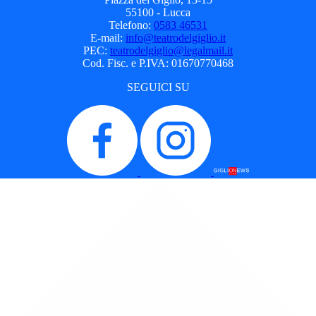
55100 - Lucca
Telefono:
0583 46531
E-mail:
info@teatrodelgiglio.it
PEC:
teatrodelgiglio@legalmail.it
Cod. Fisc. e P.IVA: 01670770468
SEGUICI SU