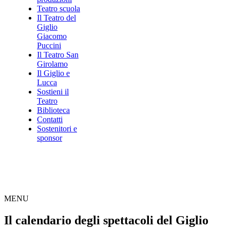
Teatro scuola
Il Teatro del
Giglio
Giacomo
Puccini
Il Teatro San
Girolamo
Il Giglio e
Lucca
Sostieni il
Teatro
Biblioteca
Contatti
Sostenitori e
sponsor
MENU
Il calendario degli spettacoli del Giglio