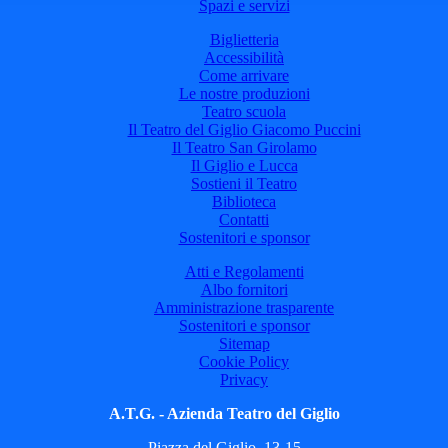
Spazi e servizi
Biglietteria
Accessibilità
Come arrivare
Le nostre produzioni
Teatro scuola
Il Teatro del Giglio Giacomo Puccini
Il Teatro San Girolamo
Il Giglio e Lucca
Sostieni il Teatro
Biblioteca
Contatti
Sostenitori e sponsor
Atti e Regolamenti
Albo fornitori
Amministrazione trasparente
Sostenitori e sponsor
Sitemap
Cookie Policy
Privacy
A.T.G. - Azienda Teatro del Giglio
Piazza del Giglio, 13-15