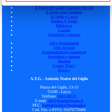
Teatro scuola
Il Teatro del Giglio Giacomo Puccini
Il Teatro San Girolamo
Il Giglio e Lucca
Sostieni il Teatro
Biblioteca
Contatti
Sostenitori e sponsor
Atti e Regolamenti
Albo fornitori
Amministrazione trasparente
Sostenitori e sponsor
Sitemap
Cookie Policy
Privacy
A.T.G. - Azienda Teatro del Giglio
Piazza del Giglio, 13-15
55100 - Lucca
Telefono:
0583 46531
E-mail:
info@teatrodelgiglio.it
PEC:
teatrodelgiglio@legalmail.it
Cod. Fisc. e P.IVA: 01670770468