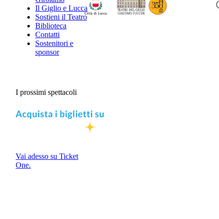
Il Giglio e Lucca
Sostieni il Teatro
Biblioteca
Contatti
Sostenitori e
sponsor
I prossimi spettacoli
Vai adesso su Ticket
One.