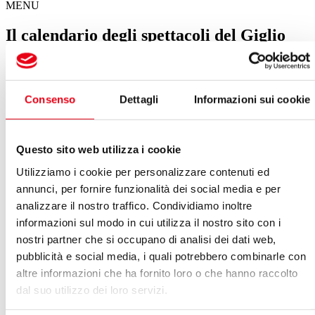
MENU
Il calendario degli spettacoli del Giglio
Spettacoli in questa settimana
Consenso
Dettagli
Informazioni sui cookie
Il Giglio sotto le stelle a Palazzo Pfanner
05 agosto 2026 21:30
Questo sito web utilizza i cookie
VEDI ARCHIVIO SPETTACOLI
Utilizziamo i cookie per personalizzare contenuti ed
Agosto 2026
annunci, per fornire funzionalità dei social media e per
analizzare il nostro traffico. Condividiamo inoltre
Vedi:
informazioni sul modo in cui utilizza il nostro sito con i
Calendario
Lista
nostri partner che si occupano di analisi dei dati web,
LUN
MAR
MER
GIO
VEN
SAB
DOM
pubblicità e social media, i quali potrebbero combinarle con
27
28
29
30
31
01
02
altre informazioni che ha fornito loro o che hanno raccolto
03
04
05
06
07
08
09
dal suo utilizzo dei loro servizi.
10
11
12
13
14
15
16
17
18
19
20
21
22
23