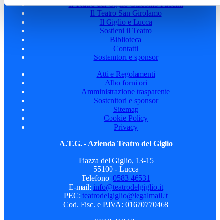
Il Teatro del Giglio Giacomo Puccini
Il Teatro San Girolamo
Il Giglio e Lucca
Sostieni il Teatro
Biblioteca
Contatti
Sostenitori e sponsor
Atti e Regolamenti
Albo fornitori
Amministrazione trasparente
Sostenitori e sponsor
Sitemap
Cookie Policy
Privacy
A.T.G. - Azienda Teatro del Giglio
Piazza del Giglio, 13-15
55100 - Lucca
Telefono:
0583 46531
E-mail:
info@teatrodelgiglio.it
PEC:
teatrodelgiglio@legalmail.it
Cod. Fisc. e P.IVA: 01670770468