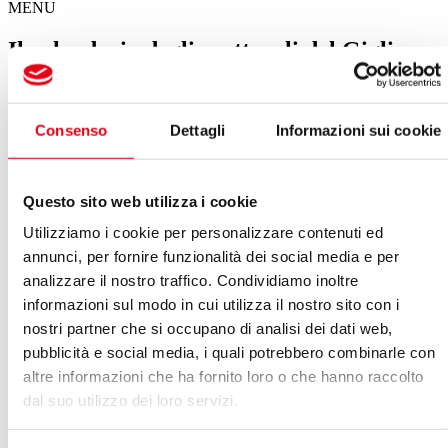
MENU
Il calendario degli spettacoli del Giglio
Spettacoli in questa settimana
Consenso
Dettagli
Informazioni sui cookie
Il Giglio sotto le stelle a Palazzo Pfanner
05 agosto 2026 21:30
Questo sito web utilizza i cookie
VEDI ARCHIVIO SPETTACOLI
Utilizziamo i cookie per personalizzare contenuti ed
annunci, per fornire funzionalità dei social media e per
Luglio 2026
analizzare il nostro traffico. Condividiamo inoltre
Vedi:
informazioni sul modo in cui utilizza il nostro sito con i
nostri partner che si occupano di analisi dei dati web,
Calendario
Lista
pubblicità e social media, i quali potrebbero combinarle con
LUN
MAR
MER
GIO
VEN
SAB
DOM
29
30
01
02
03
04
05
altre informazioni che ha fornito loro o che hanno raccolto
06
07
08
09
10
11
12
dal suo utilizzo dei loro servizi.
13
14
15
16
17
18
19
20
21
22
23
24
25
26