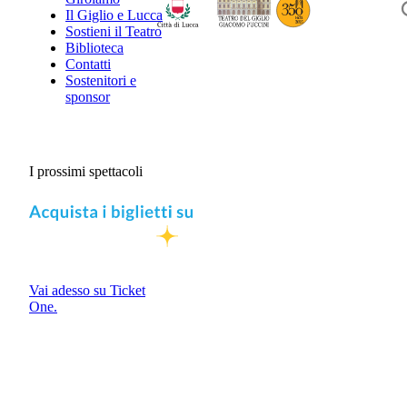
Il Giglio e Lucca
Sostieni il Teatro
Biblioteca
Contatti
Sostenitori e
sponsor
I prossimi spettacoli
Vai adesso su Ticket
One.