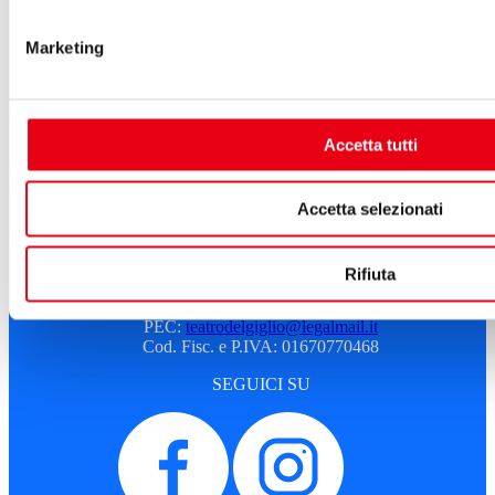
Sostenitori e sponsor
Marketing
Atti e Regolamenti
Albo fornitori
Amministrazione trasparente
Sostenitori e sponsor
Sitemap
Accetta tutti
Cookie Policy
Privacy
Accetta selezionati
A.T.G. - Azienda Teatro del Giglio
Piazza del Giglio, 13-15
55100 - Lucca
Rifiuta
Telefono:
0583 46531
E-mail:
info@teatrodelgiglio.it
PEC:
teatrodelgiglio@legalmail.it
Cod. Fisc. e P.IVA: 01670770468
SEGUICI SU