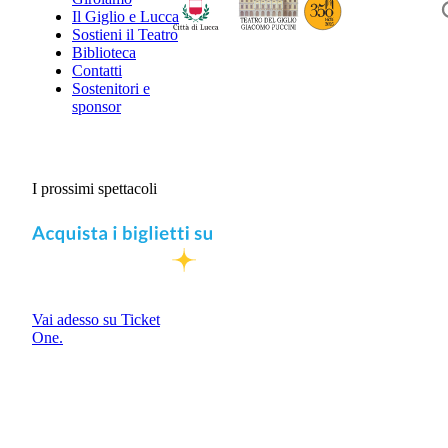
Il Giglio e Lucca
Sostieni il Teatro
Biblioteca
Contatti
Sostenitori e
sponsor
I prossimi spettacoli
Vai adesso su Ticket
One.