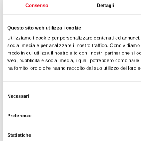
Consenso
Dettagli
del Teatro del Giglio
ISCRIVITI ALLA NEWSLETTER
Cartellone 26/27
Questo sito web utilizza i cookie
Cartellone 25/26
Utilizziamo i cookie per personalizzare contenuti ed annunci, 
Cartellone 24/25
Cartellone 23/24
social media e per analizzare il nostro traffico. Condividiamo 
Cartellone 22/23
modo in cui utilizza il nostro sito con i nostri partner che si o
Cartellone 21/22
web, pubblicità e social media, i quali potrebbero combinarle
Il calendario
Laboratori 2024/25
ha fornito loro o che hanno raccolto dal suo utilizzo dei loro s
Spazi e servizi
Biglietteria
Accessibilità
Selezione
Come arrivare
Necessari
del
Le nostre produzioni
consenso
Teatro scuola
Il Teatro del Giglio Giacomo Puccini
Preferenze
Il Teatro San Girolamo
Il Giglio e Lucca
Sostieni il Teatro
Biblioteca
Statistiche
Contatti