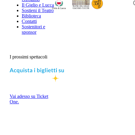
Il Giglio e Lucca
Sostieni il Teatro
Biblioteca
Contatti
Sostenitori e
sponsor
I prossimi spettacoli
Vai adesso su Ticket
One.