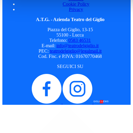
Cookie Policy
Privacy
A.T.G. - Azienda Teatro del Giglio
Piazza del Giglio, 13-15
55100 - Lucca
Telefono:
0583 46531
E-mail:
info@teatrodelgiglio.it
PEC:
teatrodelgiglio@legalmail.it
Cod. Fisc. e P.IVA: 01670770468
SEGUICI SU