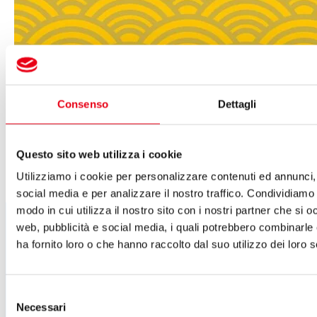
Teatro del Giglio
Consenso
Dettagli
04 marzo 2026
-
20:30
Turandot e i suoi misteri
Questo sito web utilizza i cookie
Lirica
Il 04 marzo 2026
Ore: 20:30
Utilizziamo i cookie per personalizzare contenuti ed annunci, 
Leggi di più
social media e per analizzare il nostro traffico. Condividiamo 
Segui tutte le novità
modo in cui utilizza il nostro sito con i nostri partner che si o
web, pubblicità e social media, i quali potrebbero combinarle
del Teatro del Giglio
ha fornito loro o che hanno raccolto dal suo utilizzo dei loro s
ISCRIVITI ALLA NEWSLETTER
Cartellone 26/27
Selezione
Cartellone 25/26
Necessari
del
Cartellone 24/25