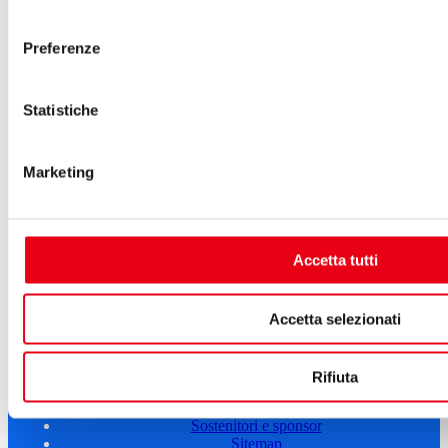
consenso
Cartellone 23/24
Cartellone 22/23
Preferenze
Cartellone 21/22
Il calendario
Laboratori 2024/25
Spazi e servizi
Statistiche
Biglietteria
Accessibilità
Marketing
Come arrivare
Le nostre produzioni
Teatro scuola
Il Teatro del Giglio Giacomo Puccini
Il Teatro San Girolamo
Accetta tutti
Il Giglio e Lucca
Sostieni il Teatro
Biblioteca
Accetta selezionati
Contatti
Sostenitori e sponsor
Atti e Regolamenti
Rifiuta
Albo fornitori
Amministrazione trasparente
Sostenitori e sponsor
Sitemap