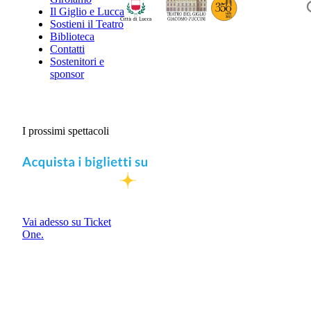
Il Giglio e Lucca
Sostieni il Teatro
Biblioteca
Contatti
Sostenitori e
sponsor
I prossimi spettacoli
Vai adesso su Ticket
One.