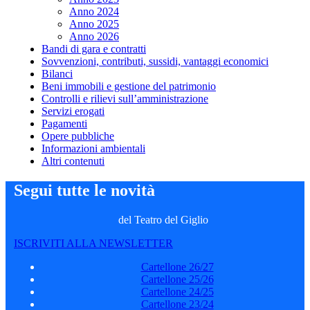
Anno 2024
Anno 2025
Anno 2026
Bandi di gara e contratti
Sovvenzioni, contributi, sussidi, vantaggi economici
Bilanci
Beni immobili e gestione del patrimonio
Controlli e rilievi sull’amministrazione
Servizi erogati
Pagamenti
Opere pubbliche
Informazioni ambientali
Altri contenuti
Segui tutte le novità
del Teatro del Giglio
ISCRIVITI ALLA NEWSLETTER
Cartellone 26/27
Cartellone 25/26
Cartellone 24/25
Cartellone 23/24