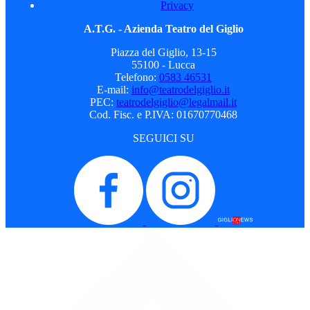
Privacy
A.T.G. - Azienda Teatro del Giglio
Piazza del Giglio, 13-15
55100 - Lucca
Telefono:
0583 46531
E-mail:
info@teatrodelgiglio.it
PEC:
teatrodelgiglio@legalmail.it
Cod. Fisc. e P.IVA: 01670770468
SEGUICI SU