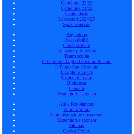
Cartellone 22/23
Cartellone 21/22
Il calendario
Laboratori 2024/25
Spazi e servizi
Biglietteria
Accessibilità
Come arrivare
Le nostre produzioni
Teatro scuola
Il Teatro del Giglio Giacomo Puccini
Il Teatro San Girolamo
Il Giglio e Lucca
Sostieni il Teatro
Biblioteca
Contatti
Sostenitori e sponsor
Atti e Regolamenti
Albo fornitori
Amministrazione trasparente
Sostenitori e sponsor
Sitemap
Cookie Policy