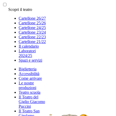
Scopri il teatro
Cartellone 26/27
Cartellone 25/26
Cartellone 24/25
Cartellone 23/24
Cartellone 22/23
Cartellone 21/22
Il calendario
Laboratori
2024/25
Spazi e servizi
Biglietteria
Accessibilità
Come arrivare
Le nostre
produzioni
Teatro scuola
Il Teatro del
Giglio Giacomo
Puccini
Il Teatro San
Girolamo