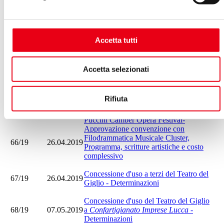
63/19
26.04.2019
Ministero dei Beni e della Attività Culturali 
Settore Musica – Teatri di Tradizione -
Approvazione
Lucca Classica Music Festival
anno 2019 –
Accetta tutti
Approvazione convenzione con
64/19
26.04.2019
Associazione Musicale Lucchese e spesa
complessiva
Accetta selezionati
Opera La Parrucca di Mozart 30.04.2019 –
Approvazione accordi Teatro del
65/19
26.04.2019
Giglio/Fondazione Cavanis/Comune di
Rifiuta
Porcari – Bilancio preventivo dello
spettacolo
Puccini Camber Opera Festival-
Approvazione convenzione con
Filodrammatica Musicale Cluster,
66/19
26.04.2019
Programma, scritture artistiche e costo
complessivo
Concessione d'uso a terzi del Teatro del
67/19
26.04.2019
Giglio - Determinazioni
Concessione d'uso del Teatro del Giglio
68/19
07.05.2019
a
Confartigianato Imprese Lucca
-
Determinazioni