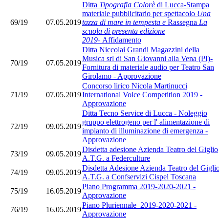
Ditta
Tipografia Colorè
di Lucca-Stampa
materiale pubblicitario per spettacolo
Una
69/19
07.05.2019
tazza di mare in tempesta e
Rassegna
La
scuola di presenta edizione
2019-
Affidamento
Ditta Niccolai Grandi Magazzini della
Musica srl di San Giovanni alla Vena (PI)-
70/19
07.05.2019
Fornitura di materiale audio per Teatro San
Girolamo - Approvazione
Concorso lirico Nicola Martinucci
71/19
07.05.2019
International Voice Competition 2019 -
Approvazione
Ditta Tecno Service di Lucca - Noleggio
gruppo elettrogeno per l' alimentazione di
72/19
09.05.2019
impianto di illuminazione di emergenza -
Approvazione
Disdetta adesione Azienda Teatro del Giglio
73/19
09.05.2019
A.T.G. a Federculture
Disdetta Adesione Azienda Teatro del Gigli
74/19
09.05.2019
A.T.G. a Confservizi Cispel Toscana
Piano Programma 2019-2020-2021 -
75/19
16.05.2019
Approvazione
Piano Pluriennale 2019-2020-2021 -
76/19
16.05.2019
Approvazione