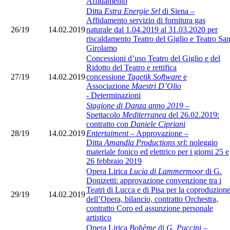
Affidamento
Ditta
Estra Energie Srl
di Siena –
Affidamento servizio di fornitura gas
26/19
14.02.2019
naturale dal 1.04.2019 al 31.03.2020 per
riscaldamento Teatro del Giglio e Teatro Sa
Girolamo
Concessioni d’uso Teatro del Giglio e del
Ridotto del Teatro e rettifica
27/19
14.02.2019
concessione
Tagetik Software
e
Associazione
Maestri
D’Olio
-
Determinazioni
Stagione di Danza anno 2019
–
Spettacolo
Mediterranea
del 26.02.2019:
contratto con
Daniele Cipriani
28/19
14.02.2019
Entertaiment
– Approvazione –
Ditta
Amandla Productions srl
: noleggio
materiale fonico ed elettrico per i giorni 25 e
26 febbraio 2019
Opera Lirica
Lucia di Lammermoor
di G.
Donizetti: approvazione convenzione tra i
Teatri di Lucca e di Pisa per la coproduzion
29/19
14.02.2019
dell’Opera, bilancio, contratto Orchestra,
contratto Coro ed assunzione personale
artistico
Opera Lirica
Bohème
di
G. Puccini
–