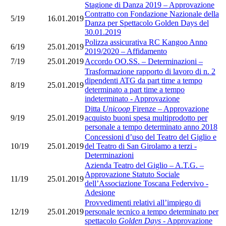
Stagione di Danza 2019 – Approvazione
Contratto con Fondazione Nazionale della
5/19
16.01.2019
Danza per Spettacolo Golden Days del
30.01.2019
Polizza assicurativa RC Kangoo Anno
6/19
25.01.2019
2019/2020 – Affidamento
7/19
25.01.2019
Accordo OO.SS. – Determinazioni –
Trasformazione rapporto di lavoro di n. 2
dipendenti ATG da part time a tempo
8/19
25.01.2019
determinato a part time a tempo
indeterminato - Approvazione
Ditta
Unicoop
Firenze – Approvazione
9/19
25.01.2019
acquisto buoni spesa multiprodotto per
personale a tempo determinato anno 2018
Concessioni d’uso del Teatro del Giglio e
10/19
25.01.2019
del Teatro di San Girolamo a terzi -
Determinazioni
Azienda Teatro del Giglio – A.T.G. –
Approvazione Statuto Sociale
11/19
25.01.2019
dell’Associazione Toscana Federvivo -
Adesione
Provvedimenti relativi all’impiego di
12/19
25.01.2019
personale tecnico a tempo determinato per
spettacolo
Golden Days
- Approvazione