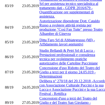
Srl per assistenza tecnico specialistica al
83/19
23.05.2019
trattamento dati - GDPR 2016/679 -
Quantificazione ore supplementari di
assistenza.
Autorizzazione dipendente Dott. Cataldo
Russo a svolgere attività regista per
84/19
23.05.2019
produzione "Così Fan Tutte" presso Teatro
Alhambre di Ginevra
Ditta Faro Srl di Abbiategrasso (MI) -
85/19
23.05.2019
Affidamento lavori aggiuntivi
Studio Bellandi & Petri Srl di Lucca -
Prestazioni professionali e consulenza
86/19
23.05.2019
tecnica per svolgimento pratiche
autorizzative delle Cartoline Pucciniane
Concessione d'uso Ridotto del Teatro del
87/19
23.05.2019
Giglio a terzi per il giorno 24.05.019 -
Determinazioni
Delibera n° 270/18 del 20.12.2018 -Accord
con Associazione Culturale Puccini e la sua
88/19
24.05.2019
Lucca e Associazione Puccini e la sua Lucc
Festival - Rettifica
Concessioni d'uso a terzi del Teatro del
89/19
27.05.2019
Giglio e del Teatro San Girolamo -