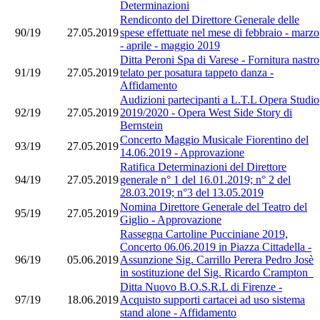
Determinazioni
Rendiconto del Direttore Generale delle
90/19
27.05.2019
spese effettuate nel mese di febbraio - marzo
- aprile - maggio 2019
Ditta Peroni Spa di Varese - Fornitura nastro
91/19
27.05.2019
telato per posatura tappeto danza -
Affidamento
Audizioni partecipanti a L.T.L Opera Studio
92/19
27.05.2019
2019/2020 - Opera West Side Story di
Bernstein
Concerto Maggio Musicale Fiorentino del
93/19
27.05.2019
14.06.2019 - Approvazione
Ratifica Determinazioni del Direttore
94/19
27.05.2019
generale n° 1 del 16.01.2019; n° 2 del
28.03.2019; n°3 del 13.05.2019
Nomina Direttore Generale del Teatro del
95/19
27.05.2019
Giglio - Approvazione
Rassegna Cartoline Pucciniane 2019,
Concerto 06.06.2019 in Piazza Cittadella -
96/19
05.06.2019
Assunzione Sig. Carrillo Perera Pedro Josè
in sostituzione del Sig. Ricardo Crampton
Ditta Nuovo B.O.S.R.L di Firenze -
97/19
18.06.2019
Acquisto supporti cartacei ad uso sistema
stand alone - Affidamento