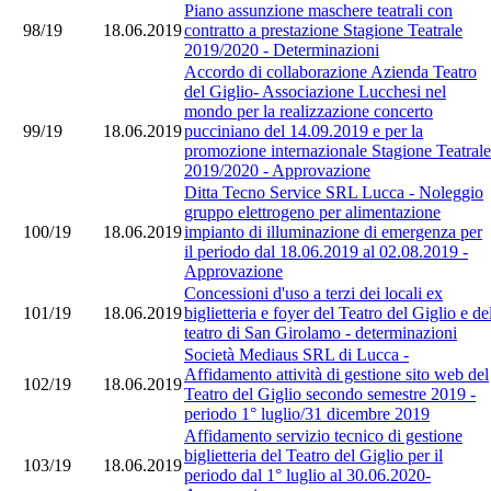
Piano assunzione maschere teatrali con
98/19
18.06.2019
contratto a prestazione Stagione Teatrale
2019/2020 - Determinazioni
Accordo di collaborazione Azienda Teatro
del Giglio- Associazione Lucchesi nel
mondo per la realizzazione concerto
99/19
18.06.2019
pucciniano del 14.09.2019 e per la
promozione internazionale Stagione Teatrale
2019/2020 - Approvazione
Ditta Tecno Service SRL Lucca - Noleggio
gruppo elettrogeno per alimentazione
100/19
18.06.2019
impianto di illuminazione di emergenza per
il periodo dal 18.06.2019 al 02.08.2019 -
Approvazione
Concessioni d'uso a terzi dei locali ex
101/19
18.06.2019
biglietteria e foyer del Teatro del Giglio e de
teatro di San Girolamo - determinazioni
Società Mediaus SRL di Lucca -
Affidamento attività di gestione sito web del
102/19
18.06.2019
Teatro del Giglio secondo semestre 2019 -
periodo 1° luglio/31 dicembre 2019
Affidamento servizio tecnico di gestione
biglietteria del Teatro del Giglio per il
103/19
18.06.2019
periodo dal 1° luglio al 30.06.2020-