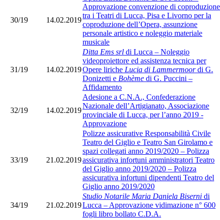
Approvazione convenzione di coproduzione
tra i Teatri di Lucca, Pisa e Livorno per la
30/19
14.02.2019
coproduzione dell’Opera, assunzione
personale artistico e noleggio materiale
musicale
Ditta Ems srl
di Lucca – Noleggio
videoproiettore ed assistenza tecnica per
31/19
14.02.2019
Opere liriche
Lucia di Lammermoor
di G.
Donizetti e
Bohème
di G. Puccini –
Affidamento
Adesione a C.N.A., Confederazione
Nazionale dell’Artigianato, Associazione
32/19
14.02.2019
provinciale di Lucca, per l’anno 2019 -
Approvazione
Polizze assicurative Responsabilità Civile
Teatro del Giglio e Teatro San Girolamo e
spazi collegati anno 2019/2020 – Polizza
33/19
21.02.2019
assicurativa infortuni amministratori Teatro
del Giglio anno 2019/2020 – Polizza
assicurativa infortuni dipendenti Teatro del
Giglio anno 2019/2020
Studio Notarile Maria Daniela Biserni
di
34/19
21.02.2019
Lucca – Approvazione vidimazione n° 600
fogli libro bollato C.D.A.