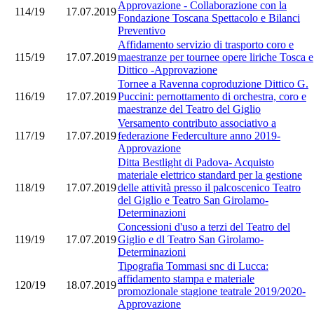
Approvazione - Collaborazione con la
114/19
17.07.2019
Fondazione Toscana Spettacolo e Bilanci
Preventivo
Affidamento servizio di trasporto coro e
115/19
17.07.2019
maestranze per tournee opere liriche Tosca e
Dittico -Approvazione
Tornee a Ravenna coproduzione Dittico G.
116/19
17.07.2019
Puccini: pernottamento di orchestra, coro e
maestranze del Teatro del Giglio
Versamento contributo associativo a
117/19
17.07.2019
federazione Federculture anno 2019-
Approvazione
Ditta Bestlight di Padova- Acquisto
materiale elettrico standard per la gestione
118/19
17.07.2019
delle attività presso il palcoscenico Teatro
del Giglio e Teatro San Girolamo-
Determinazioni
Concessioni d'uso a terzi del Teatro del
119/19
17.07.2019
Giglio e dl Teatro San Girolamo-
Determinazioni
Tipografia Tommasi snc di Lucca:
affidamento stampa e materiale
120/19
18.07.2019
promozionale stagione teatrale 2019/2020-
Approvazione