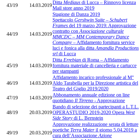
Ditta
Mediaus
di Lucca – Rinnovo licenza
43/19
14.03.2019
Mail store anno 2019
Stagione di Danza 2019
Spettacolo
Gershwin Suite – Schubert
Frames
del 19 marzo 2019: Approvazione
contratto con
Associazione culturale
44/19
14.03.2019
MMCDC – MM Contemporary Dance
Company
– Affidamento fornitura service
luci e fonica alla ditta
Amandla Productions
srl
di Lucca
Ditta
Errebian
di Roma – Affidamento
45/19
14.03.2019
fornitura materiale di cancelleria e cartucce
per stampanti
Affidamento incarico professionale al M°
46/19
14.03.2019
Aldo Tarabella per la Direzione artistica del
Teatro del Giglio 2019/2020
Abbonamento annuale edizione on line
47/19
14.03.2019
quotidiano
Il Tirreno
- Approvazione
Bando di selezione dei partecipanti a L.T.L.
48/19
20.03.2019
OPERASTUDIO 2019-2020 Opera
West
Side Story
di L. Bernstein
Approvazione realizzazione serata di letture
poetiche
Terra Mater
il giorno 5.04.2019 a
49/19
20.03.2019
cura dell’Associazione
Azione