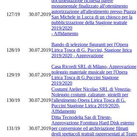
documentazione richiesta parere
monumentale finalizzato all'ottenimento
autorizzazione all'allestimento presso Piazza
127/19
30.07.2019
San Michele in Lucca di un chiosco per la
pubblicizzazione della Stagione teatrale
2019/2020
- Affidamento
Bando di selezione figuranti per l'Opera
128/19
30.07.2019
Lirica Tosca di G. Puccini, Stagione lirica
2019/2020 - Approvazione
Casa Ricordi SRL di Milano- Approvazione
noleggio materiale musicale per l'Opera
129/19
30.07.2019
Lirica Tosca di G.Puccini Stagione
2019/2020
Costumi Atelier Nicolao SRL di Venezia-
Noleggio costumi, calzature, gioielli per
130/19
30.07.2019
l'allestimento Opera Lirica Tosca di G.
Puccini Stagione Lirica 2019/2020-
Affidamento
Ditta Tecnodelta Sas di Trieste-
Approvazione Fornitura Hard Disk esterno
131/19
30.07.2019
per conversione ed archiviazione filmati
degli spettacoli teatrali rappresentati al Teatr