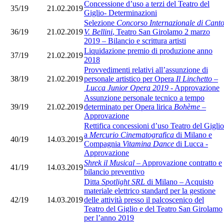
Concessione d’uso a terzi del Teatro del
35/19
21.02.2019
Giglio- Determinazioni
Selezione
Concorso Internazionale di Cant
36/19
21.02.2019
V. Bellini
, Teatro San Girolamo 2 marzo
2019 – Bilancio e scrittura artisti
Liquidazione premio di produzione anno
37/19
21.02.2019
2018
Provvedimenti relativi all’assunzione di
38/19
21.02.2019
personale artistico per Opera
Il Linchetto
–
Lucca Junior Opera 2019
- Approvazione
Assunzione personale tecnico a tempo
39/19
21.02.2019
determinato per Opera lirica
Bohème
–
Approvazione
Rettifica concessioni d’uso Teatro del Giglio
a
Mercurio Cinematografica
di Milano e
40/19
14.03.2019
Compagnia
Vitamina Dance
di Lucca -
Approvazione
Shrek il Musical
– Approvazione contratto e
41/19
14.03.2019
bilancio preventivo
Ditta
Spotlight SRL
di Milano – Acquisto
materiale elettrico standard per la gestione
42/19
14.03.2019
delle attività presso il palcoscenico del
Teatro del Giglio e del Teatro San Girolamo
per l’anno 2019