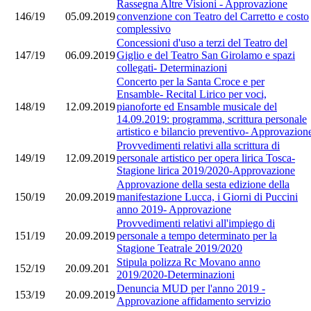
Rassegna Altre Visioni - Approvazione
146/19
05.09.2019
convenzione con Teatro del Carretto e costo
complessivo
Concessioni d'uso a terzi del Teatro del
147/19
06.09.2019
Giglio e del Teatro San Girolamo e spazi
collegati- Determinazioni
Concerto per la Santa Croce e per
Ensamble- Recital Lirico per voci,
148/19
12.09.2019
pianoforte ed Ensamble musicale del
14.09.2019: programma, scrittura personale
artistico e bilancio preventivo- Approvazion
Provvedimenti relativi alla scrittura di
149/19
12.09.2019
personale artistico per opera lirica Tosca-
Stagione lirica 2019/2020-Approvazione
Approvazione della sesta edizione della
150/19
20.09.2019
manifestazione Lucca, i Giorni di Puccini
anno 2019- Approvazione
Provvedimenti relativi all'impiego di
151/19
20.09.2019
personale a tempo determinato per la
Stagione Teatrale 2019/2020
Stipula polizza Rc Movano anno
152/19
20.09.201
2019/2020-Determinazioni
Denuncia MUD per l'anno 2019 -
153/19
20.09.2019
Approvazione affidamento servizio