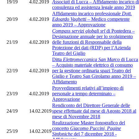
19/19
4.02.2019
Associati
di Lucca – Affidamento incarico d
consulenza ed assistenza legale anno 2019
Affidamento incarico professionale
Dott.
20/19
4.02.2019
Edoardo Vaghetti
– Medico competente
anno 2019 – Approvazione
Compass servizi globali srl
di Pontedera –
Designazione annuale per lo svolgimento
21/19
4.02.2019
delle funzioni di Responsabile della
Protezione dei dati (RDP) per l’Azienda
Teatro del Giglio
Ditta
Elettromeccanica San Marco
di Lucca
– Acquisto materiale elettrico di consumo
22/19
4.02.2019
per la gestione ordinaria spazi Teatro del
Giglio e Teatro San Girolamo anno 2019 –
Affidamento
Provvedimenti relativi all’impiego di
23/19
4.02.2019
personale a tempo determinato –
Approvazione
Rendiconto del Direttore Generale delle
24/19
14.02.2019
spese effettuate dal mese di Agosto 2018 al
mese di Novembre 2018
Realizzazione Master fonografico del
concerto
Giacomo Puccini, Pagine
25/19
14.02.2019
Sinfoniche
del 7 dicembre 2018 -