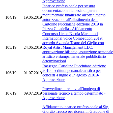
Approvazione
Incarico professionale per stesura
documentazione richiesta di parere
monumentale finalizzato all'ottenimento
104/19
19.06.2019
autorizzazione all'allestimento delle
Cartoline Pucciniane edizione 2019 in
Piazza Cittadella - Affidamento
Concorso Lirico Nicola Martinucci
International voice Competition 2019:
accordo Azienda Teatro del Giglio con
105/19
24.06.2019
Royal Artist Management LLC;
approvazione bilancio, assunzione personale
artistico e stampa materiale pubblicitario -
determinazioni
Rassegna Cartoline Pucciniane edizione
2019 - scrittura personale artstico per
106/19
01.07.2019
concerti 4 luglio e 1° agosto 21019-
Approvazione
Provvedimenti relativi all'impiego di
107/19
09.07.2019
personale tecnico a tempo determinato -
Approvazione
Affidamento incarico professionale al Sig.
Giorgio Trucco per ricerca in Giappone di