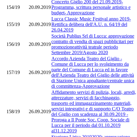
Concerto Giglio 200 del 21.09.2019-
154/19
20.09.2019
Programma, scrittura personale artistico e
budget- Approvazione
Lucca Classic Music Festival anno 2019-
155/19
20.09.2019
Rettifica delibera dell'A.U. n. 64/19 del
26.04.2019
Società Publius Srl di Lucca: approvazione
contratto di vendta di spazi pubblicitari per
156/19
20.09.2019
promozioneattività teatrale periodo
Settembre 2019/Agosto 2020
Accordo Azienda Teatro del Giglio -
Comune di Lucca per lo svolgimento da
parte del Comune di Lucca ed in favore
157/19
26.09.2019
dell'Azienda Teatro del Giglio delle attività
di Stazione Unica appaltante/centrale unica
di committenza-Approvazione
Affidamento servizi di pulizia, locali, arredi,
attrezzature, servizi di facchinaggio,
trasporto ed immagazzinamento materiali,
servizi integrativi e di supporto C/O Teatro
158/19
26.09.2019
del Giglio con scadenza al 30.09.2019 -
Proroga a Il Ponte Soc. Coop. Sociale di
Lucca per il periodo dal 01.10.2019
al31.12.2019
Stagione Lirica 20192020: approvazione