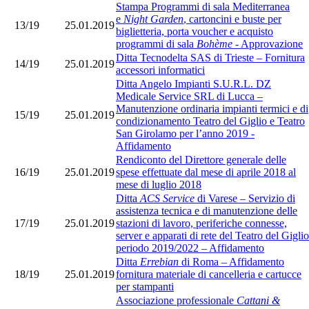
Stampa Programmi di sala Mediterranea
e
Night Garden
, cartoncini e buste per
13/19
25.01.2019
biglietteria, porta voucher e acquisto
programmi di sala
Bohème
- Approvazione
Ditta Tecnodelta SAS di Trieste – Fornitura
14/19
25.01.2019
accessori informatici
Ditta Angelo Impianti S.U.R.L. DZ
Medicale Service SRL di Lucca –
Manutenzione ordinaria impianti termici e di
15/19
25.01.2019
condizionamento Teatro del Giglio e Teatro
San Girolamo per l’anno 2019 -
Affidamento
Rendiconto del Direttore generale delle
16/19
25.01.2019
spese effettuate dal mese di aprile 2018 al
mese di luglio 2018
Ditta
ACS Service
di Varese – Servizio di
assistenza tecnica e di manutenzione delle
17/19
25.01.2019
stazioni di lavoro, periferiche connesse,
server e apparati di rete del Teatro del Giglio
periodo 2019/2022 – Affidamento
Ditta
Errebian
di Roma – Affidamento
18/19
25.01.2019
fornitura materiale di cancelleria e cartucce
per stampanti
Associazione professionale
Cattani &