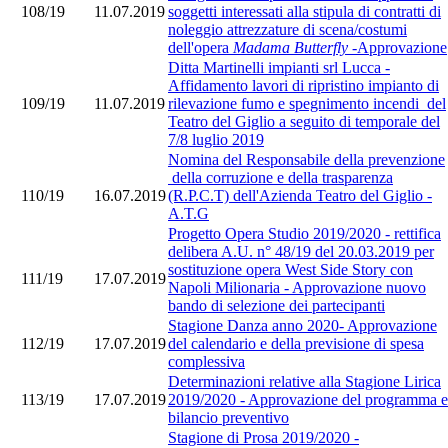
108/19
11.07.2019
soggetti interessati alla stipula di contratti di
noleggio attrezzature di scena/costumi
dell'opera
Madama Butterfly
-Approvazione
Ditta Martinelli impianti srl Lucca -
Affidamento lavori di ripristino impianto di
109/19
11.07.2019
rilevazione fumo e spegnimento incendi del
Teatro del Giglio a seguito di temporale del
7/8 luglio 2019
Nomina del Responsabile della prevenzione
della corruzione e della trasparenza
110/19
16.07.2019
(R.P.C.T) dell'Azienda Teatro del Giglio -
A.T.G
Progetto Opera Studio 2019/2020 - rettifica
delibera A.U. n° 48/19 del 20.03.2019 per
sostituzione opera West Side Story con
111/19
17.07.2019
Napoli Milionaria - Approvazione nuovo
bando di selezione dei partecipanti
Stagione Danza anno 2020- Approvazione
112/19
17.07.2019
del calendario e della previsione di spesa
complessiva
Determinazioni relative alla Stagione Lirica
113/19
17.07.2019
2019/2020 - Approvazione del programma e
bilancio preventivo
Stagione di Prosa 2019/2020 -