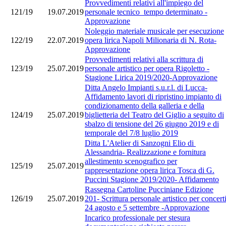
Provvedimenti relativi all'impiego del
121/19
19.07.2019
personale tecnico tempo determinato -
Approvazione
Noleggio materiale musicale per esecuzione
122/19
22.07.2019
opera lirica Napoli Milionaria di N. Rota-
Approvazione
Provvedimenti relativi alla scrittura di
123/19
25.07.2019
personale artistico per opera Rigoletto -
Stagione Lirica 2019/2020-Approvazione
Ditta Angelo Impianti s.u.r.l. di Lucca-
Affidamento lavori di ripristino impianto di
condizionamento della galleria e della
124/19
25.07.2019
biglietteria del Teatro del Giglio a seguito di
sbalzo di tensione del 26 giugno 2019 e di
temporale del 7/8 luglio 2019
Ditta L'Atelier di Sanzogni Elio di
Alessandria- Realizzazione e fornitura
allestimento scenografico per
125/19
25.07.2019
rappresentazione opera lirica Tosca di G.
Puccini Stagione 2019/2020- Affidamento
Rassegna Cartoline Pucciniane Edizione
126/19
25.07.2019
201- Scrittura personale artistico per concert
24 agosto e 5 settembre -Approvazione
Incarico professionale per stesura