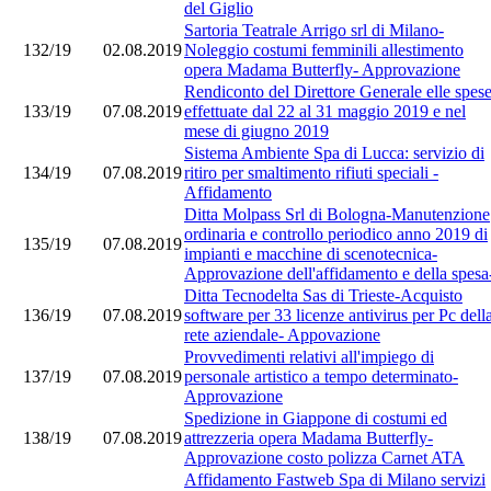
del Giglio
Sartoria Teatrale Arrigo srl di Milano-
132/19
02.08.2019
Noleggio costumi femminili allestimento
opera Madama Butterfly- Approvazione
Rendiconto del Direttore Generale elle spes
133/19
07.08.2019
effettuate dal 22 al 31 maggio 2019 e nel
mese di giugno 2019
Sistema Ambiente Spa di Lucca: servizio di
134/19
07.08.2019
ritiro per smaltimento rifiuti speciali -
Affidamento
Ditta Molpass Srl di Bologna-Manutenzione
ordinaria e controllo periodico anno 2019 di
135/19
07.08.2019
impianti e macchine di scenotecnica-
Approvazione dell'affidamento e della spesa
Ditta Tecnodelta Sas di Trieste-Acquisto
136/19
07.08.2019
software per 33 licenze antivirus per Pc dell
rete aziendale- Appovazione
Provvedimenti relativi all'impiego di
137/19
07.08.2019
personale artistico a tempo determinato-
Approvazione
Spedizione in Giappone di costumi ed
138/19
07.08.2019
attrezzeria opera Madama Butterfly-
Approvazione costo polizza Carnet ATA
Affidamento Fastweb Spa di Milano servizi