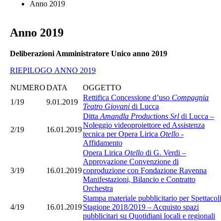
Anno 2019
Anno 2019
Deliberazioni Amministratore Unico anno 2019
RIEPILOGO ANNO 2019
NUMERO
DATA
OGGETTO
Rettifica Concessione d’uso
Compagnia
1/19
9.01.2019
Teatro Giovani
di Lucca
Ditta
Amandla Productions Srl
di Lucca –
Noleggio videoproiettore ed Assistenza
2/19
16.01.2019
tecnica per Opera Lirica
Otello
-
Affidamento
Opera Lirica
Otello
di G. Verdi –
Approvazione Convenzione di
3/19
16.01.2019
coproduzione con Fondazione Ravenna
Manifestazioni, Bilancio e Contratto
Orchestra
Stampa materiale pubblicitario per Spettacol
4/19
16.01.2019
Stagione 2018/2019 – Acquisto spazi
pubblicitari su Quotidiani locali e regionali