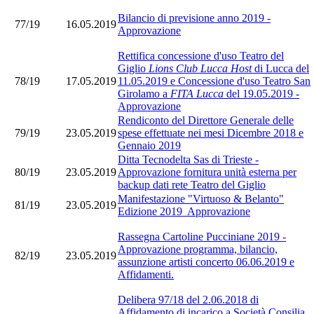
Bilancio di previsione anno 2019 -
77/19
16.05.2019
Approvazione
Rettifica concessione d'uso Teatro del
Giglio
Lions Club Lucca Host
di Lucca del
78/19
17.05.2019
11.05.2019 e Concessione d'uso Teatro San
Girolamo a
FITA Lucca
del 19.05.2019 -
Approvazione
Rendiconto del Direttore Generale delle
79/19
23.05.2019
spese effettuate nei mesi Dicembre 2018 e
Gennaio 2019
Ditta Tecnodelta Sas di Trieste -
80/19
23.05.2019
Approvazione fornitura unità esterna per
backup dati rete Teatro del Giglio
Manifestazione "Virtuoso & Belanto"
81/19
23.05.2019
Edizione 2019 Approvazione
Rassegna Cartoline Pucciniane 2019 -
Approvazione programma, bilancio,
82/19
23.05.2019
assunzione artisti concerto 06.06.2019 e
Affidamenti.
Delibera 97/18 del 2.06.2018 di
Affidamento di incarico a Società Consilia