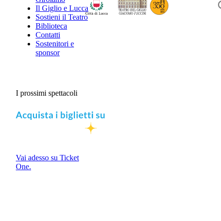
Il Giglio e Lucca
Sostieni il Teatro
Biblioteca
Contatti
Sostenitori e
sponsor
I prossimi spettacoli
Vai adesso su Ticket
One.