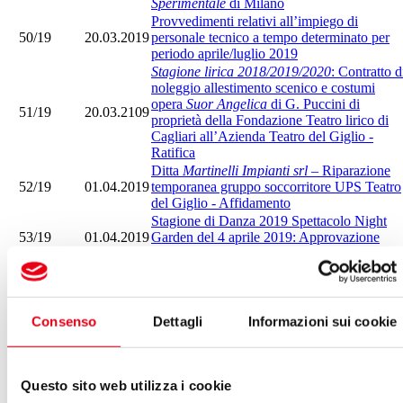
Sperimentale
di Milano
Provvedimenti relativi all’impiego di
50/19
20.03.2019
personale tecnico a tempo determinato per
periodo aprile/luglio 2019
Stagione lirica 2018/2019/2020
: Contratto d
noleggio allestimento scenico e costumi
opera
Suor Angelica
di G. Puccini di
51/19
20.03.2109
proprietà della Fondazione Teatro lirico di
Cagliari all’Azienda Teatro del Giglio -
Ratifica
Ditta
Martinelli Impianti srl
– Riparazione
52/19
01.04.2019
temporanea gruppo soccorritore UPS Teatro
del Giglio - Affidamento
Stagione di Danza 2019 Spettacolo Night
53/19
01.04.2019
Garden del 4 aprile 2019: Approvazione
contratto con Live Arts Management
Ditta
Fabbroferraio Andreozzi Edoardo del
Geom. Davide Andreozzi
– Realizzazione
54/19
01.04.2019
staffa per proiettori collocati nella Sala
Teatro del Giglio - Affidamento
Consenso
Dettagli
Informazioni sui cookie
Rassegna
Amico Fragile: Lucca per
55/19
01.04.2019
Fabrizio De Andrè
- Approvazione
programma, contratti e bilancio preventivo
Questo sito web utilizza i cookie
Accordo di collaborazione culturale tra