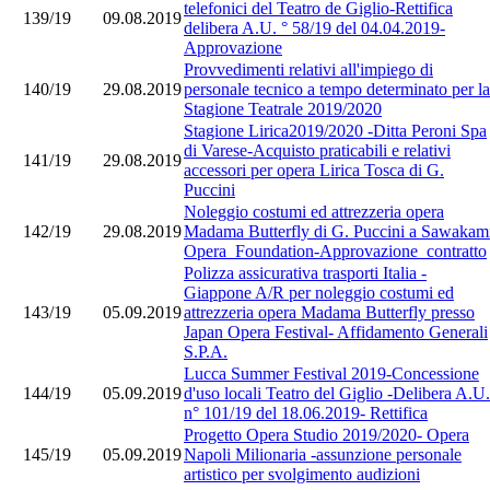
telefonici del Teatro de Giglio-Rettifica
139/19
09.08.2019
delibera A.U. ° 58/19 del 04.04.2019-
Approvazione
Provvedimenti relativi all'impiego di
140/19
29.08.2019
personale tecnico a tempo determinato per la
Stagione Teatrale 2019/2020
Stagione Lirica2019/2020 -Ditta Peroni Spa
di Varese-Acquisto praticabili e relativi
141/19
29.08.2019
accessori per opera Lirica Tosca di G.
Puccini
Noleggio costumi ed attrezzeria opera
142/19
29.08.2019
Madama Butterfly di G. Puccini a Sawakam
Opera Foundation-Approvazione contratto
Polizza assicurativa trasporti Italia -
Giappone A/R per noleggio costumi ed
143/19
05.09.2019
attrezzeria opera Madama Butterfly presso
Japan Opera Festival- Affidamento Generali
S.P.A.
Lucca Summer Festival 2019-Concessione
144/19
05.09.2019
d'uso locali Teatro del Giglio -Delibera A.U.
n° 101/19 del 18.06.2019- Rettifica
Progetto Opera Studio 2019/2020- Opera
145/19
05.09.2019
Napoli Milionaria -assunzione personale
artistico per svolgimento audizioni