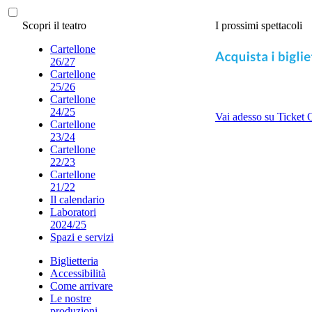
Scopri il teatro
I prossimi spettacoli
Cartellone
26/27
Cartellone
25/26
Cartellone
24/25
Vai adesso su Ticket 
Cartellone
23/24
Cartellone
22/23
Cartellone
21/22
Il calendario
Laboratori
2024/25
Spazi e servizi
Biglietteria
Accessibilità
Come arrivare
Le nostre
produzioni