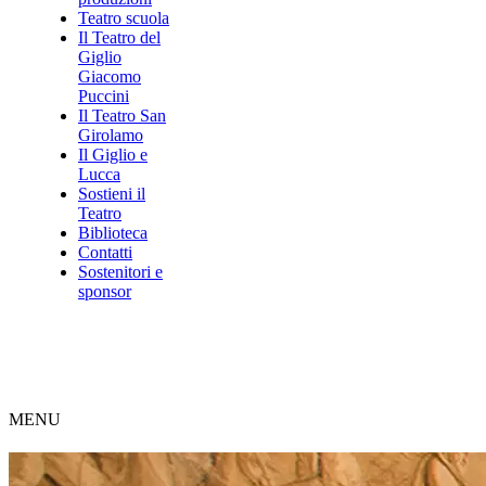
Teatro scuola
Il Teatro del
Giglio
Giacomo
Puccini
Il Teatro San
Girolamo
Il Giglio e
Lucca
Sostieni il
Teatro
Biblioteca
Contatti
Sostenitori e
sponsor
MENU