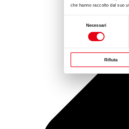
che hanno raccolto dal suo uti
Selezione
Necessari
del
consenso
Rifiuta