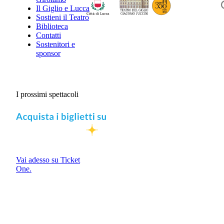
Il Giglio e Lucca
Sostieni il Teatro
Biblioteca
Contatti
Sostenitori e
sponsor
I prossimi spettacoli
Vai adesso su Ticket
One.