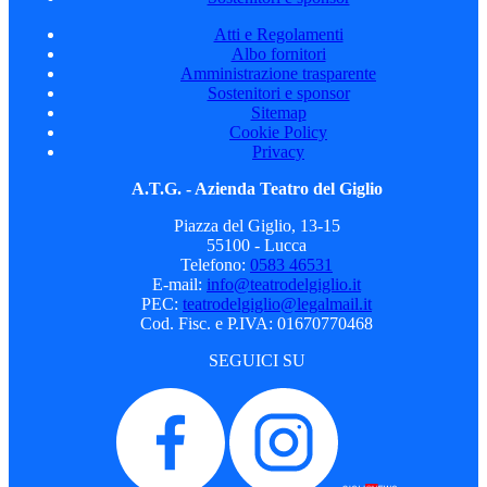
Atti e Regolamenti
Albo fornitori
Amministrazione trasparente
Sostenitori e sponsor
Sitemap
Cookie Policy
Privacy
A.T.G. - Azienda Teatro del Giglio
Piazza del Giglio, 13-15
55100 - Lucca
Telefono:
0583 46531
E-mail:
info@teatrodelgiglio.it
PEC:
teatrodelgiglio@legalmail.it
Cod. Fisc. e P.IVA: 01670770468
SEGUICI SU