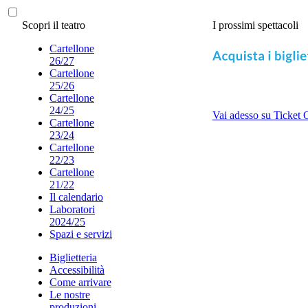
Scopri il teatro
I prossimi spettacoli
Cartellone
26/27
Cartellone
25/26
Cartellone
24/25
Vai adesso su Ticket 
Cartellone
23/24
Cartellone
22/23
Cartellone
21/22
Il calendario
Laboratori
2024/25
Spazi e servizi
Biglietteria
Accessibilità
Come arrivare
Le nostre
produzioni