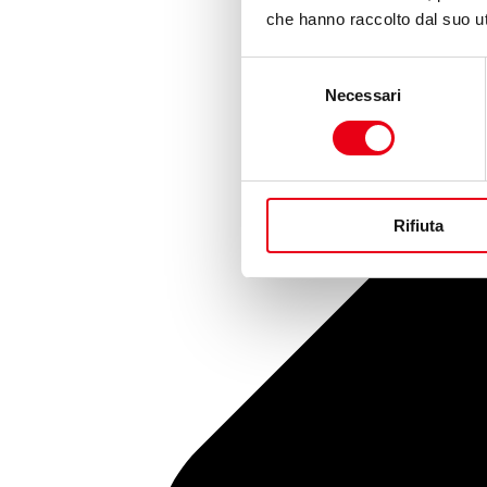
che hanno raccolto dal suo uti
Selezione
Necessari
del
consenso
Rifiuta