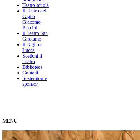
Teatro scuola
Il Teatro del
Giglio
Giacomo
Puccini
Il Teatro San
Girolamo
Il Giglio e
Lucca
Sostieni il
Teatro
Biblioteca
Contatti
Sostenitori e
sponsor
MENU