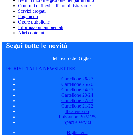
Beni immobili e gestione del patrimonio
Controlli e rilievi sull’amministrazione
Servizi erogati
Pagamenti
Opere pubbliche
Informazioni ambientali
Altri contenuti
Segui tutte le novità
del Teatro del Giglio
ISCRIVITI ALLA NEWSLETTER
Cartellone 26/27
Cartellone 25/26
Cartellone 24/25
Cartellone 23/24
Cartellone 22/23
Cartellone 21/22
Il calendario
Laboratori 2024/25
Spazi e servizi
Biglietteria