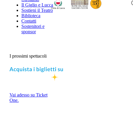
Il Giglio e Lucca
Sostieni il Teatro
Biblioteca
Contatti
Sostenitori e
sponsor
I prossimi spettacoli
Vai adesso su Ticket
One.