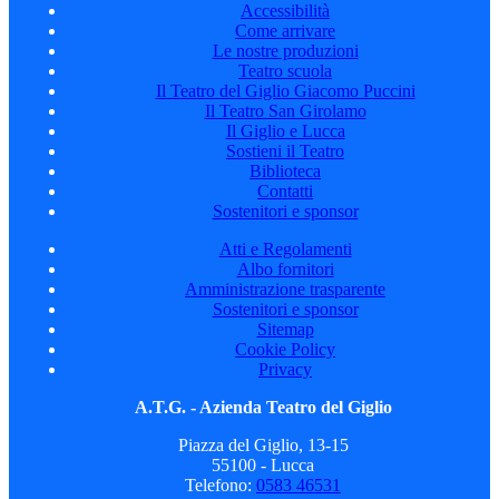
Accessibilità
Come arrivare
Le nostre produzioni
Teatro scuola
Il Teatro del Giglio Giacomo Puccini
Il Teatro San Girolamo
Il Giglio e Lucca
Sostieni il Teatro
Biblioteca
Contatti
Sostenitori e sponsor
Atti e Regolamenti
Albo fornitori
Amministrazione trasparente
Sostenitori e sponsor
Sitemap
Cookie Policy
Privacy
A.T.G. - Azienda Teatro del Giglio
Piazza del Giglio, 13-15
55100 - Lucca
Telefono:
0583 46531