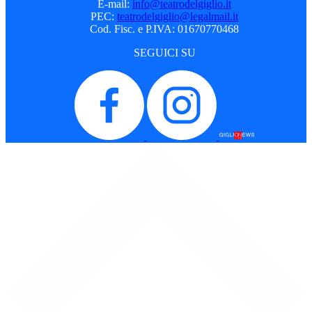
E-mail:
info@teatrodelgiglio.it
PEC:
teatrodelgiglio@legalmail.it
Cod. Fisc. e P.IVA: 01670770468
SEGUICI SU