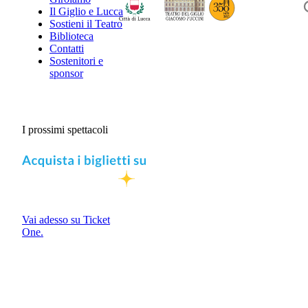
Il Giglio e Lucca
Sostieni il Teatro
Biblioteca
Contatti
Sostenitori e
sponsor
I prossimi spettacoli
Vai adesso su Ticket
One.