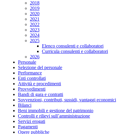
2018
2019
2020
2021
2022
2023
2024
2025
Elenco consulenti e collaboratori
Curricula consulenti e collaboratori
2026
Personale
Selezione del personale
Performance
Enti controllati
Attività e procedimenti
Provvedimenti
Bandi di gara e contratti
Sovvenzioni, contributi, sussidi, vantaggi economici
Bilanci
Beni immobili e gestione del patrimonio
Controlli e rilievi sull’amministrazione
Servizi erogati
Pagamenti
Opere pubbliche