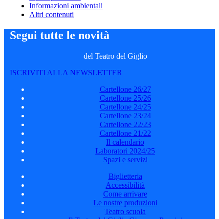
Informazioni ambientali
Altri contenuti
Segui tutte le novità
del Teatro del Giglio
ISCRIVITI ALLA NEWSLETTER
Cartellone 26/27
Cartellone 25/26
Cartellone 24/25
Cartellone 23/24
Cartellone 22/23
Cartellone 21/22
Il calendario
Laboratori 2024/25
Spazi e servizi
Biglietteria
Accessibilità
Come arrivare
Le nostre produzioni
Teatro scuola