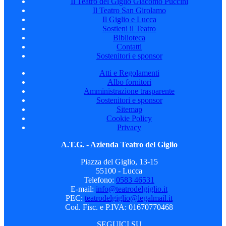
Il Teatro del Giglio Giacomo Puccini
Il Teatro San Girolamo
Il Giglio e Lucca
Sostieni il Teatro
Biblioteca
Contatti
Sostenitori e sponsor
Atti e Regolamenti
Albo fornitori
Amministrazione trasparente
Sostenitori e sponsor
Sitemap
Cookie Policy
Privacy
A.T.G. - Azienda Teatro del Giglio
Piazza del Giglio, 13-15
55100 - Lucca
Telefono:
0583 46531
E-mail:
info@teatrodelgiglio.it
PEC:
teatrodelgiglio@legalmail.it
Cod. Fisc. e P.IVA: 01670770468
SEGUICI SU