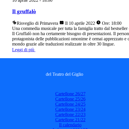
10 aprile 2022
-
18:00
Il gruffalò
Risveglio di Primavera
Il 10 aprile 2022
Ore: 18:00
Una commedia musicale per tutta la famiglia tratto dal bestseller
Il Gruffalò non ha certamente bisogno di presentazioni. Il perso
protagonista delle pubblicazioni omonime è ormai apprezzato e con
mondo grazie alle traduzioni realizzate in oltre 30 lingue.
Leggi di più
del Teatro del Giglio
Cartellone 26/27
Cartellone 25/26
Cartellone 24/25
Cartellone 23/24
Cartellone 22/23
Cartellone 21/22
Il calendario