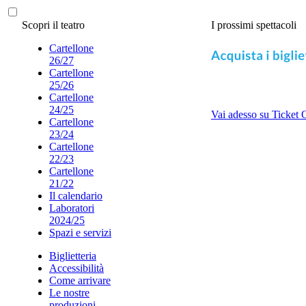
Scopri il teatro
I prossimi spettacoli
Cartellone
26/27
Cartellone
25/26
Cartellone
24/25
Vai adesso su Ticket 
Cartellone
23/24
Cartellone
22/23
Cartellone
21/22
Il calendario
Laboratori
2024/25
Spazi e servizi
Biglietteria
Accessibilità
Come arrivare
Le nostre
produzioni