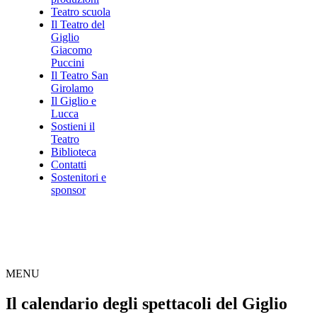
Teatro scuola
Il Teatro del
Giglio
Giacomo
Puccini
Il Teatro San
Girolamo
Il Giglio e
Lucca
Sostieni il
Teatro
Biblioteca
Contatti
Sostenitori e
sponsor
MENU
Il calendario degli spettacoli del Giglio