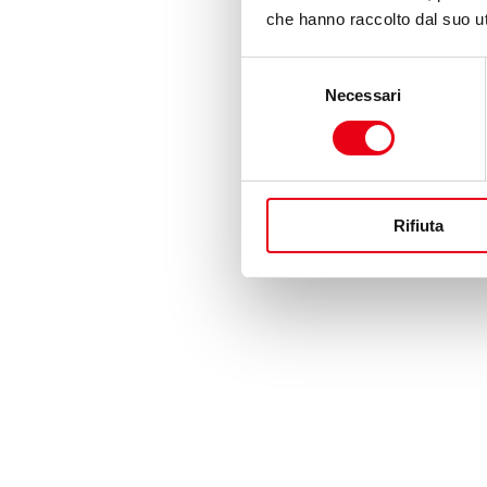
che hanno raccolto dal suo uti
Selezione
Necessari
del
consenso
Rifiuta