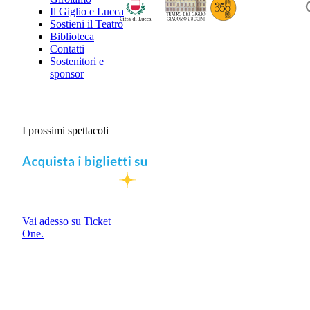
Il Giglio e Lucca
Sostieni il Teatro
Biblioteca
Contatti
Sostenitori e
sponsor
I prossimi spettacoli
Vai adesso su Ticket
One.