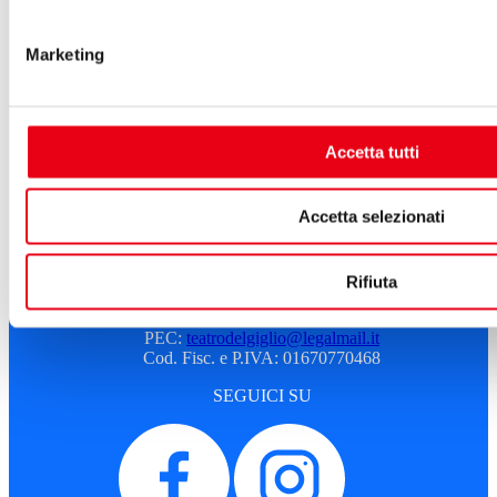
Contatti
Sostenitori e sponsor
Marketing
Atti e Regolamenti
Albo fornitori
Amministrazione trasparente
Sostenitori e sponsor
Sitemap
Accetta tutti
Cookie Policy
Privacy
Accetta selezionati
A.T.G. - Azienda Teatro del Giglio
Piazza del Giglio, 13-15
55100 - Lucca
Rifiuta
Telefono:
0583 46531
E-mail:
info@teatrodelgiglio.it
PEC:
teatrodelgiglio@legalmail.it
Cod. Fisc. e P.IVA: 01670770468
SEGUICI SU