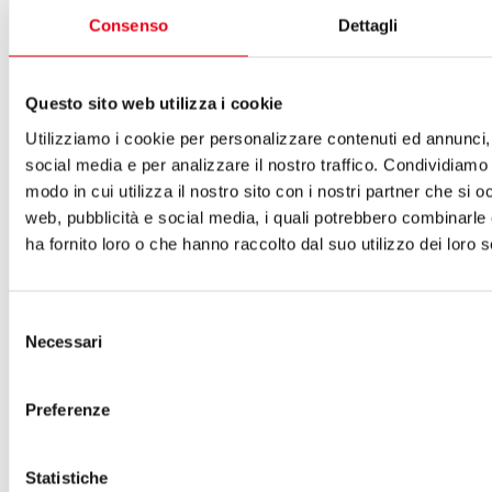
Consenso
Dettagli
del Teatro del Giglio
ISCRIVITI ALLA NEWSLETTER
Questo sito web utilizza i cookie
Cartellone 26/27
Cartellone 25/26
Utilizziamo i cookie per personalizzare contenuti ed annunci, 
Cartellone 24/25
Cartellone 23/24
social media e per analizzare il nostro traffico. Condividiamo 
Cartellone 22/23
modo in cui utilizza il nostro sito con i nostri partner che si o
Cartellone 21/22
web, pubblicità e social media, i quali potrebbero combinarle
Il calendario
Laboratori 2024/25
ha fornito loro o che hanno raccolto dal suo utilizzo dei loro s
Spazi e servizi
Biglietteria
Accessibilità
Selezione
Come arrivare
Necessari
del
Le nostre produzioni
consenso
Teatro scuola
Il Teatro del Giglio Giacomo Puccini
Preferenze
Il Teatro San Girolamo
Il Giglio e Lucca
Sostieni il Teatro
Biblioteca
Statistiche