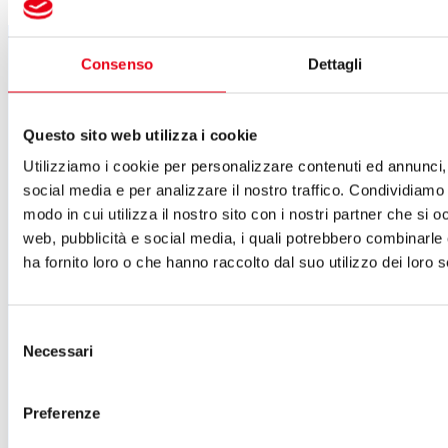
Segui tutte le novità
Consenso
Dettagli
del Teatro del Giglio
ISCRIVITI ALLA NEWSLETTER
Questo sito web utilizza i cookie
Cartellone 26/27
Utilizziamo i cookie per personalizzare contenuti ed annunci, 
Cartellone 25/26
Cartellone 24/25
social media e per analizzare il nostro traffico. Condividiamo 
Cartellone 23/24
modo in cui utilizza il nostro sito con i nostri partner che si o
Cartellone 22/23
web, pubblicità e social media, i quali potrebbero combinarle
Cartellone 21/22
Il calendario
ha fornito loro o che hanno raccolto dal suo utilizzo dei loro s
Laboratori 2024/25
Spazi e servizi
Biglietteria
Selezione
Accessibilità
Necessari
del
Come arrivare
consenso
Le nostre produzioni
Teatro scuola
Preferenze
Il Teatro del Giglio Giacomo Puccini
Il Teatro San Girolamo