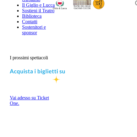
Il Giglio e Lucca
Sostieni il Teatro
Biblioteca
Contatti
Sostenitori e
sponsor
I prossimi spettacoli
Vai adesso su Ticket
One.