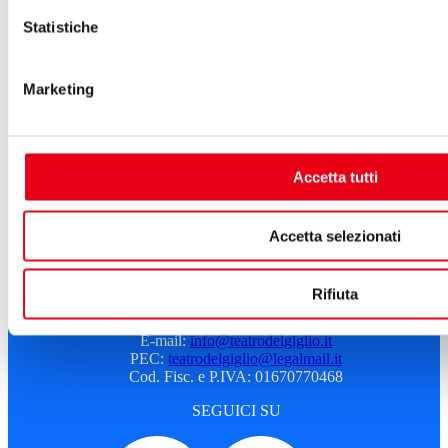
Il Giglio e Lucca
Sostieni il Teatro
Statistiche
Biblioteca
Contatti
Sostenitori e sponsor
Marketing
Atti e Regolamenti
Albo fornitori
Amministrazione trasparente
Sostenitori e sponsor
Accetta tutti
Sitemap
Cookie Policy
Privacy
Accetta selezionati
A.T.G. - Azienda Teatro del Giglio
Piazza del Giglio, 13-15
Rifiuta
55100 - Lucca
Telefono:
0583 46531
E-mail:
info@teatrodelgiglio.it
PEC:
teatrodelgiglio@legalmail.it
Cod. Fisc. e P.IVA: 01670770468
SEGUICI SU