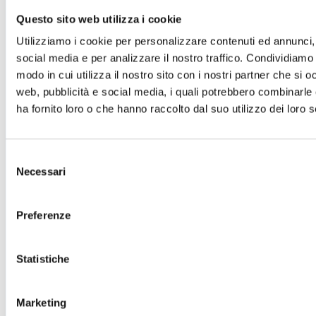
Cartellone 26/27
Cartellone 25/26
Questo sito web utilizza i cookie
Cartellone 24/25
Utilizziamo i cookie per personalizzare contenuti ed annunci, 
Cartellone 23/24
Cartellone 22/23
social media e per analizzare il nostro traffico. Condividiamo 
Cartellone 21/22
modo in cui utilizza il nostro sito con i nostri partner che si o
Il calendario
web, pubblicità e social media, i quali potrebbero combinarle
Laboratori 2024/25
Spazi e servizi
ha fornito loro o che hanno raccolto dal suo utilizzo dei loro s
Biglietteria
Accessibilità
Come arrivare
Selezione
Le nostre produzioni
Necessari
del
Teatro scuola
consenso
Il Teatro del Giglio Giacomo Puccini
Il Teatro San Girolamo
Preferenze
Il Giglio e Lucca
Sostieni il Teatro
Biblioteca
Contatti
Statistiche
Sostenitori e sponsor
Atti e Regolamenti
Marketing
Albo fornitori