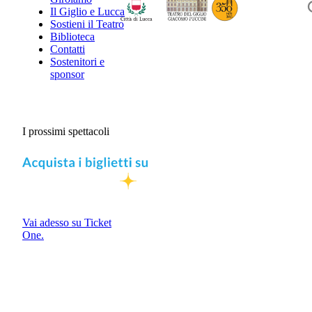
Il Giglio e Lucca
Sostieni il Teatro
Biblioteca
Contatti
Sostenitori e
sponsor
I prossimi spettacoli
Vai adesso su Ticket
One.