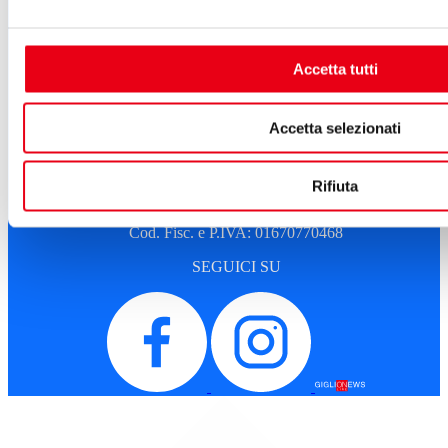
Amministrazione trasparente
Sostenitori e sponsor
Sitemap
Cookie Policy
Accetta tutti
Privacy
A.T.G. - Azienda Teatro del Giglio
Accetta selezionati
Piazza del Giglio, 13-15
55100 - Lucca
Telefono:
0583 46531
Rifiuta
E-mail:
info@teatrodelgiglio.it
PEC:
teatrodelgiglio@legalmail.it
Cod. Fisc. e P.IVA: 01670770468
SEGUICI SU