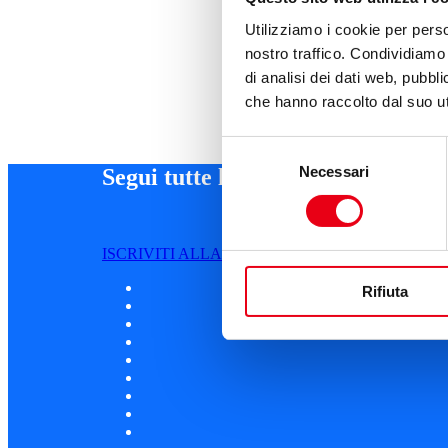
Utilizziamo i cookie per perso
nostro traffico. Condividiamo 
di analisi dei dati web, pubbl
che hanno raccolto dal suo uti
Selezione
Necessari
del
Segui tutte le novità
consenso
ISCRIVITI ALLA NEWSLETTER
Rifiuta