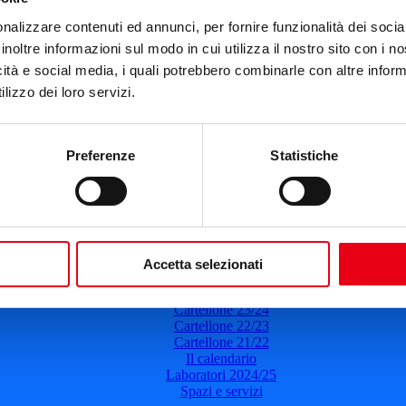
Teatro del Giglio
nalizzare contenuti ed annunci, per fornire funzionalità dei socia
12 febbraio 2023
-
16:00
inoltre informazioni sul modo in cui utilizza il nostro sito con i 
Così è (se vi pare)
icità e social media, i quali potrebbero combinarle con altre inform
lizzo dei loro servizi.
Prosa
Il 12 febbraio 2023
Ore: 16:00
Leggi di più
Preferenze
Statistiche
del Teatro del Giglio
Cartellone 26/27
Accetta selezionati
Cartellone 25/26
Cartellone 24/25
Cartellone 23/24
Cartellone 22/23
Cartellone 21/22
Il calendario
Laboratori 2024/25
Spazi e servizi