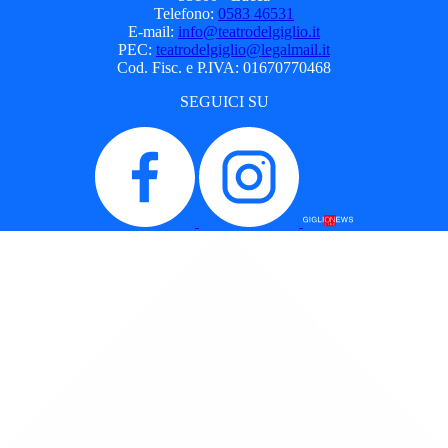
Telefono:
0583 46531
E-mail:
info@teatrodelgiglio.it
PEC:
teatrodelgiglio@legalmail.it
Cod. Fisc. e P.IVA: 01670770468
SEGUICI SU