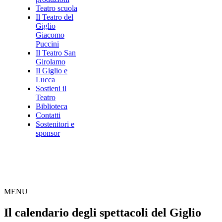
Teatro scuola
Il Teatro del
Giglio
Giacomo
Puccini
Il Teatro San
Girolamo
Il Giglio e
Lucca
Sostieni il
Teatro
Biblioteca
Contatti
Sostenitori e
sponsor
MENU
Il calendario degli spettacoli del Giglio