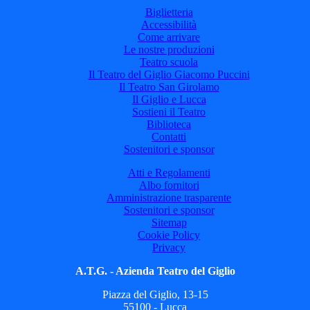
Biglietteria
Accessibilità
Come arrivare
Le nostre produzioni
Teatro scuola
Il Teatro del Giglio Giacomo Puccini
Il Teatro San Girolamo
Il Giglio e Lucca
Sostieni il Teatro
Biblioteca
Contatti
Sostenitori e sponsor
Atti e Regolamenti
Albo fornitori
Amministrazione trasparente
Sostenitori e sponsor
Sitemap
Cookie Policy
Privacy
A.T.G. - Azienda Teatro del Giglio
Piazza del Giglio, 13-15
55100 - Lucca