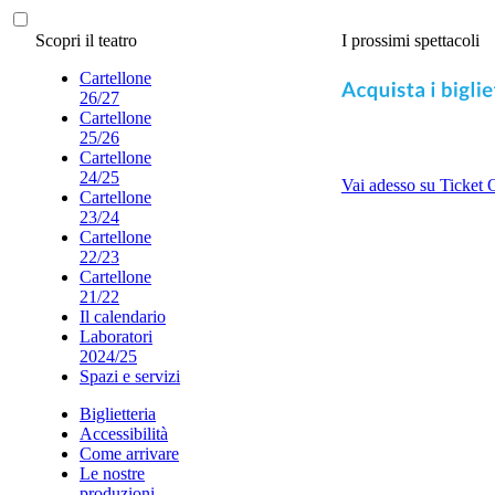
Scopri il teatro
I prossimi spettacoli
Cartellone
26/27
Cartellone
25/26
Cartellone
24/25
Vai adesso su Ticket 
Cartellone
23/24
Cartellone
22/23
Cartellone
21/22
Il calendario
Laboratori
2024/25
Spazi e servizi
Biglietteria
Accessibilità
Come arrivare
Le nostre
produzioni