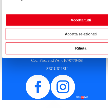
Albo fornitori
Amministrazione trasparente
Sostenitori e sponsor
Sitemap
Cookie Policy
Accetta tutti
Privacy
A.T.G. - Azienda Teatro del Giglio
Accetta selezionati
Piazza del Giglio, 13-15
55100 - Lucca
Telefono:
0583 46531
Rifiuta
E-mail:
info@teatrodelgiglio.it
PEC:
teatrodelgiglio@legalmail.it
Cod. Fisc. e P.IVA: 01670770468
SEGUICI SU