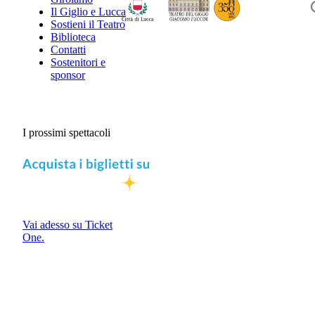
Il Giglio e Lucca
Sostieni il Teatro
Biblioteca
Contatti
Sostenitori e
sponsor
I prossimi spettacoli
Vai adesso su Ticket
One.