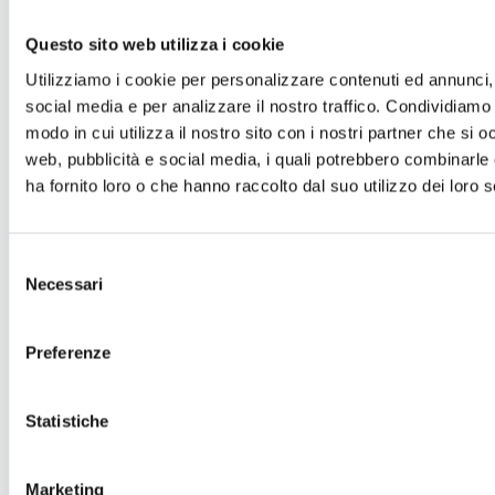
Cartellone 26/27
Questo sito web utilizza i cookie
Cartellone 25/26
Cartellone 24/25
Utilizziamo i cookie per personalizzare contenuti ed annunci, 
Cartellone 23/24
Cartellone 22/23
social media e per analizzare il nostro traffico. Condividiamo 
Cartellone 21/22
modo in cui utilizza il nostro sito con i nostri partner che si o
Il calendario
web, pubblicità e social media, i quali potrebbero combinarle
Laboratori 2024/25
Spazi e servizi
ha fornito loro o che hanno raccolto dal suo utilizzo dei loro s
Biglietteria
Accessibilità
Come arrivare
Selezione
Le nostre produzioni
Necessari
del
Teatro scuola
consenso
Il Teatro del Giglio Giacomo Puccini
Il Teatro San Girolamo
Preferenze
Il Giglio e Lucca
Sostieni il Teatro
Biblioteca
Contatti
Statistiche
Sostenitori e sponsor
Atti e Regolamenti
Marketing