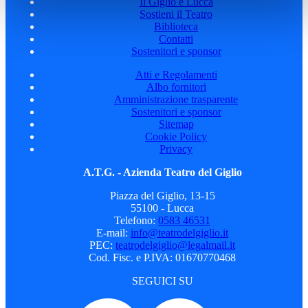
Il Giglio e Lucca
Sostieni il Teatro
Biblioteca
Contatti
Sostenitori e sponsor
Atti e Regolamenti
Albo fornitori
Amministrazione trasparente
Sostenitori e sponsor
Sitemap
Cookie Policy
Privacy
A.T.G. - Azienda Teatro del Giglio
Piazza del Giglio, 13-15
55100 - Lucca
Telefono:
0583 46531
E-mail:
info@teatrodelgiglio.it
PEC:
teatrodelgiglio@legalmail.it
Cod. Fisc. e P.IVA: 01670770468
SEGUICI SU