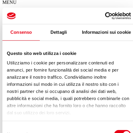
MENU
Il calendario degli spettacoli del Giglio
Consenso
Dettagli
Informazioni sui cookie
Spettacoli in questa settimana
Non ci sono eventi in programma per questa settimana
Questo sito web utilizza i cookie
VEDI ARCHIVIO SPETTACOLI
Utilizziamo i cookie per personalizzare contenuti ed
Ottobre 2024
annunci, per fornire funzionalità dei social media e per
Vedi:
analizzare il nostro traffico. Condividiamo inoltre
informazioni sul modo in cui utilizza il nostro sito con i
Calendario
Lista
nostri partner che si occupano di analisi dei dati web,
LUN
MAR
MER
GIO
VEN
SAB
DOM
pubblicità e social media, i quali potrebbero combinarle con
30
01
02
03
04
05
06
altre informazioni che ha fornito loro o che hanno raccolto
07
08
09
10
11
12
13
14
15
16
17
18
19
20
dal suo utilizzo dei loro servizi.
21
22
23
24
25
26
27
28
29
30
31
01
02
03
Selezione
Nel giorno 16.10.2024 non ci sono eventi in programma