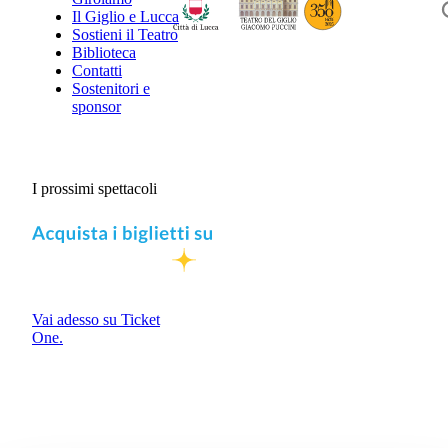
Il Giglio e Lucca
Sostieni il Teatro
Biblioteca
Contatti
Sostenitori e
sponsor
I prossimi spettacoli
Vai adesso su Ticket
One.