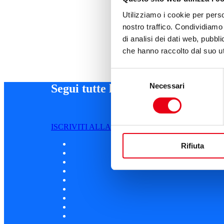
Utilizziamo i cookie per perso
nostro traffico. Condividiamo 
di analisi dei dati web, pubbl
che hanno raccolto dal suo uti
Selezione
Necessari
del
Segui tutte le novità
consenso
ISCRIVITI ALLA NEWSLETTER
Rifiuta