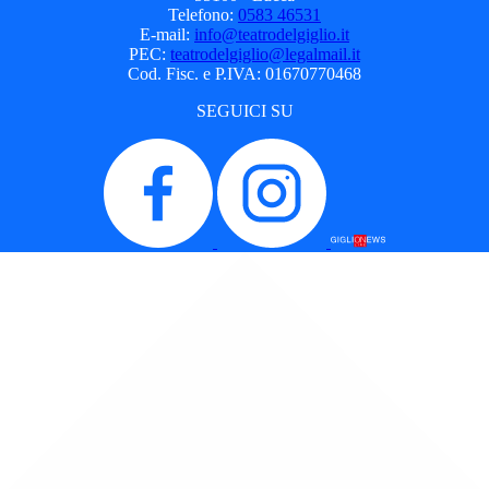
Telefono:
0583 46531
E-mail:
info@teatrodelgiglio.it
PEC:
teatrodelgiglio@legalmail.it
Cod. Fisc. e P.IVA: 01670770468
SEGUICI SU