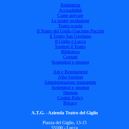
Biglietteria
Accessibilità
Come arrivare
Le nostre produzioni
Teatro scuola
Il Teatro del Giglio Giacomo Puccini
Il Teatro San Girolamo
Il Giglio e Lucca
Sostieni il Teatro
Biblioteca
Contatti
Sostenitori e sponsor
Atti e Regolamenti
Albo fornitori
Amministrazione trasparente
Sostenitori e sponsor
Sitemap
Cookie Policy
Privacy
A.T.G. - Azienda Teatro del Giglio
Piazza del Giglio, 13-15
55100 - Lucca