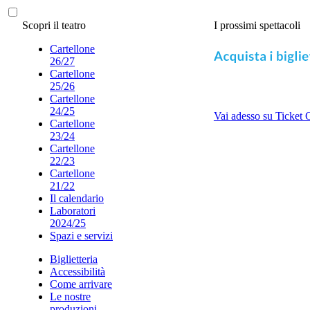
Scopri il teatro
I prossimi spettacoli
Cartellone
26/27
Cartellone
25/26
Cartellone
24/25
Vai adesso su Ticket 
Cartellone
23/24
Cartellone
22/23
Cartellone
21/22
Il calendario
Laboratori
2024/25
Spazi e servizi
Biglietteria
Accessibilità
Come arrivare
Le nostre
produzioni