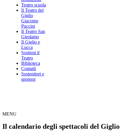
Teatro scuola
Il Teatro del
Giglio
Giacomo
Puccini
Il Teatro San
Girolamo
Il Giglio e
Lucca
Sostieni il
Teatro
Biblioteca
Contatti
Sostenitori e
sponsor
MENU
Il calendario degli spettacoli del Giglio