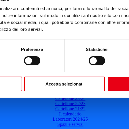
Teatro del Giglio
nalizzare contenuti ed annunci, per fornire funzionalità dei socia
30 ottobre 2024
-
21:30
inoltre informazioni sul modo in cui utilizza il nostro sito con i 
Concerto a due per Puccini
icità e social media, i quali potrebbero combinarle con altre inform
lizzo dei loro servizi.
Puccini Days
Il 30 ottobre 2024
Ore: 21:30
Leggi di più
Preferenze
Statistiche
del Teatro del Giglio
Cartellone 26/27
Accetta selezionati
Cartellone 25/26
Cartellone 24/25
Cartellone 23/24
Cartellone 22/23
Cartellone 21/22
Il calendario
Laboratori 2024/25
Spazi e servizi