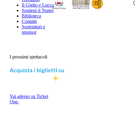
Il Giglio e Lucca
Sostieni il Teatro
Biblioteca
Contatti
Sostenitori e
sponsor
I prossimi spettacoli
Vai adesso su Ticket
One.