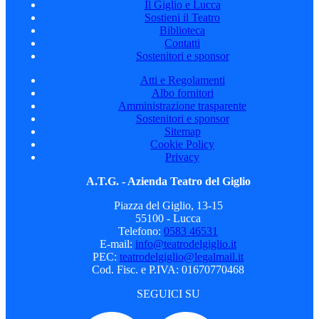
Il Giglio e Lucca
Sostieni il Teatro
Biblioteca
Contatti
Sostenitori e sponsor
Atti e Regolamenti
Albo fornitori
Amministrazione trasparente
Sostenitori e sponsor
Sitemap
Cookie Policy
Privacy
A.T.G. - Azienda Teatro del Giglio
Piazza del Giglio, 13-15
55100 - Lucca
Telefono:
0583 46531
E-mail:
info@teatrodelgiglio.it
PEC:
teatrodelgiglio@legalmail.it
Cod. Fisc. e P.IVA: 01670770468
SEGUICI SU