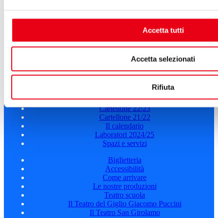
Segui tutte le novità
Accetta tutti
del Teatro del Giglio
ISCRIVITI ALLA NEWSLETTER
Accetta selezionati
Cartellone 26/27
Cartellone 25/26
Rifiuta
Cartellone 24/25
Cartellone 23/24
Cartellone 22/23
Cartellone 21/22
Il calendario
Laboratori 2024/25
Spazi e servizi
Biglietteria
Accessibilità
Come arrivare
Le nostre produzioni
Teatro scuola
Il Teatro del Giglio Giacomo Puccini
Il Teatro San Girolamo