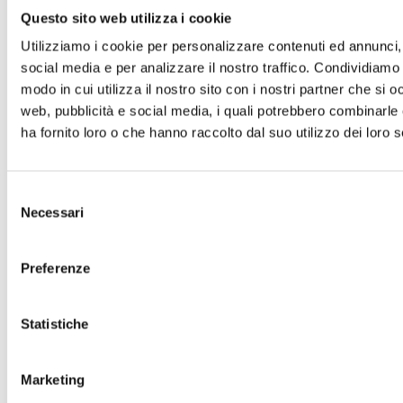
Questo sito web utilizza i cookie
Utilizziamo i cookie per personalizzare contenuti ed annunci, 
social media e per analizzare il nostro traffico. Condividiamo 
modo in cui utilizza il nostro sito con i nostri partner che si o
web, pubblicità e social media, i quali potrebbero combinarle
ha fornito loro o che hanno raccolto dal suo utilizzo dei loro s
Selezione
Necessari
del
consenso
Preferenze
Teatro San Girolamo
17 ottobre 2024
-
21:00
Statistiche
Turandot Non Esiste
Marketing
Puccini Days
Il 17 ottobre 2024
Ore: 21:00
Leggi di più