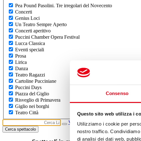
Pea Pound Pasolini. Tre irregolari del Novecento
Concerti
Genius Loci
Un Teatro Sempre Aperto
Concerti aperitivo
Puccini Chamber Opera Festival
Lucca Classica
Eventi speciali
Prosa
Lirica
Danza
Teatro Ragazzi
Cartoline Pucciniane
Puccini Days
Consenso
Piazza del Giglio
Risveglio di Primavera
Giglio nei borghi
Teatro Città
Questo sito web utilizza i c
Vedi tutti gli eventi
Utilizziamo i cookie per perso
Cerca spettacolo
nostro traffico. Condividiamo 
di analisi dei dati web, pubbl