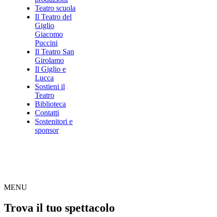
Teatro scuola
Il Teatro del
Giglio
Giacomo
Puccini
Il Teatro San
Girolamo
Il Giglio e
Lucca
Sostieni il
Teatro
Biblioteca
Contatti
Sostenitori e
sponsor
MENU
Trova il tuo spettacolo