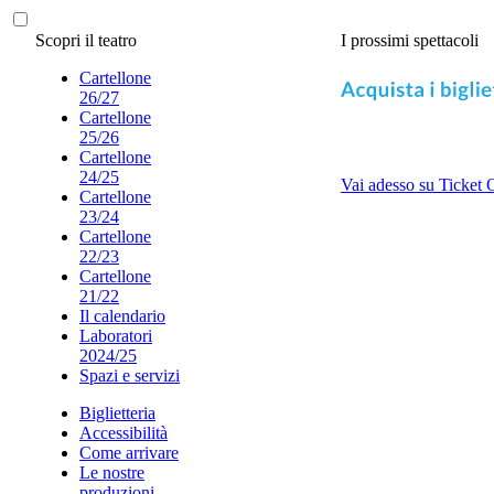
Scopri il teatro
I prossimi spettacoli
Cartellone
26/27
Cartellone
25/26
Cartellone
24/25
Vai adesso su Ticket 
Cartellone
23/24
Cartellone
22/23
Cartellone
21/22
Il calendario
Laboratori
2024/25
Spazi e servizi
Biglietteria
Accessibilità
Come arrivare
Le nostre
produzioni