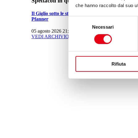
Spettacoli in questa settimana
che hanno raccolto dal suo uti
Il Giglio sotto le stelle a Palazzo
Pfanner
Selezione
Necessari
del
05 agosto 2026 21:30
consenso
VEDI ARCHIVIO SPETTACOLI
Rifiuta