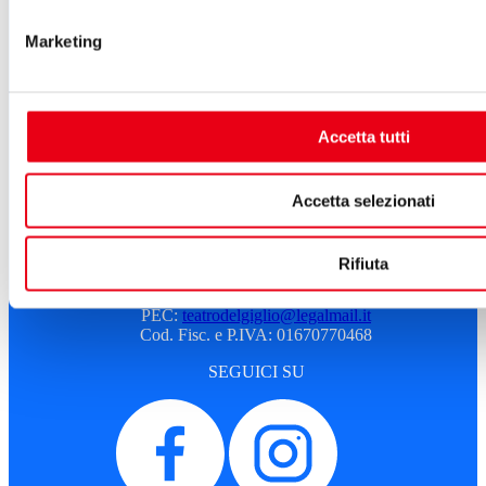
Sostenitori e sponsor
Marketing
Atti e Regolamenti
Albo fornitori
Amministrazione trasparente
Sostenitori e sponsor
Sitemap
Accetta tutti
Cookie Policy
Privacy
A.T.G. - Azienda Teatro del Giglio
Accetta selezionati
Piazza del Giglio, 13-15
55100 - Lucca
Rifiuta
Telefono:
0583 46531
E-mail:
info@teatrodelgiglio.it
PEC:
teatrodelgiglio@legalmail.it
Cod. Fisc. e P.IVA: 01670770468
SEGUICI SU