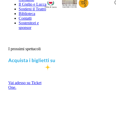
Il Giglio e Lucca
Sostieni il Teatro
Biblioteca
Contatti
Sostenitori e
sponsor
I prossimi spettacoli
Vai adesso su Ticket
One.