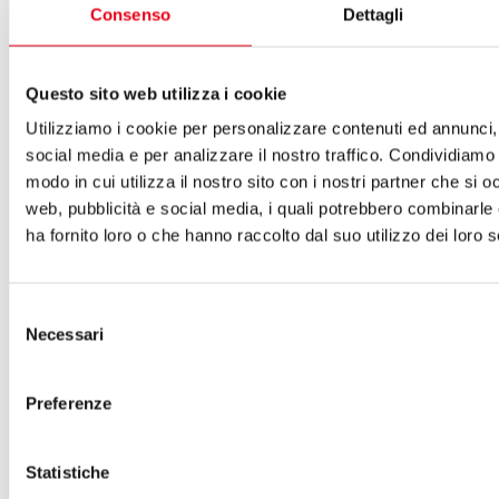
del Teatro del Giglio
Consenso
Dettagli
ISCRIVITI ALLA NEWSLETTER
Cartellone 26/27
Questo sito web utilizza i cookie
Cartellone 25/26
Utilizziamo i cookie per personalizzare contenuti ed annunci, 
Cartellone 24/25
Cartellone 23/24
social media e per analizzare il nostro traffico. Condividiamo 
Cartellone 22/23
modo in cui utilizza il nostro sito con i nostri partner che si o
Cartellone 21/22
web, pubblicità e social media, i quali potrebbero combinarle
Il calendario
Laboratori 2024/25
ha fornito loro o che hanno raccolto dal suo utilizzo dei loro s
Spazi e servizi
Biglietteria
Accessibilità
Selezione
Come arrivare
Necessari
del
Le nostre produzioni
consenso
Teatro scuola
Il Teatro del Giglio Giacomo Puccini
Preferenze
Il Teatro San Girolamo
Il Giglio e Lucca
Sostieni il Teatro
Biblioteca
Statistiche
Contatti