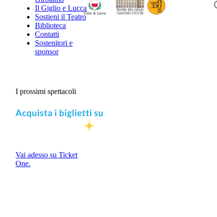
Il Giglio e Lucca
Sostieni il Teatro
Biblioteca
Contatti
Sostenitori e
sponsor
I prossimi spettacoli
Vai adesso su Ticket
One.