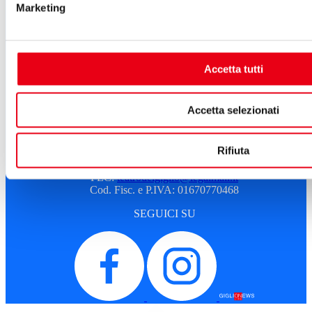
Atti e Regolamenti
Marketing
Albo fornitori
Amministrazione trasparente
Sostenitori e sponsor
Sitemap
Cookie Policy
Accetta tutti
Privacy
A.T.G. - Azienda Teatro del Giglio
Accetta selezionati
Piazza del Giglio, 13-15
55100 - Lucca
Rifiuta
Telefono:
0583 46531
E-mail:
info@teatrodelgiglio.it
PEC:
teatrodelgiglio@legalmail.it
Cod. Fisc. e P.IVA: 01670770468
SEGUICI SU