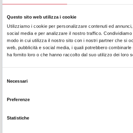
ISCRIVITI ALLA NEWSLETTER
Cartellone 26/27
Questo sito web utilizza i cookie
Cartellone 25/26
Cartellone 24/25
Utilizziamo i cookie per personalizzare contenuti ed annunci, 
Cartellone 23/24
social media e per analizzare il nostro traffico. Condividiamo 
Cartellone 22/23
Cartellone 21/22
modo in cui utilizza il nostro sito con i nostri partner che si o
Il calendario
web, pubblicità e social media, i quali potrebbero combinarle
Laboratori 2024/25
ha fornito loro o che hanno raccolto dal suo utilizzo dei loro s
Spazi e servizi
Biglietteria
Accessibilità
Selezione
Come arrivare
Necessari
Le nostre produzioni
del
Teatro scuola
consenso
Il Teatro del Giglio Giacomo Puccini
Il Teatro San Girolamo
Preferenze
Il Giglio e Lucca
Sostieni il Teatro
Biblioteca
Statistiche
Contatti
Sostenitori e sponsor