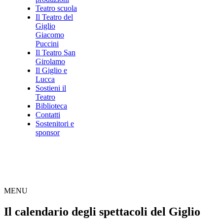
Teatro scuola
Il Teatro del
Giglio
Giacomo
Puccini
Il Teatro San
Girolamo
Il Giglio e
Lucca
Sostieni il
Teatro
Biblioteca
Contatti
Sostenitori e
sponsor
MENU
Il calendario degli spettacoli del Giglio