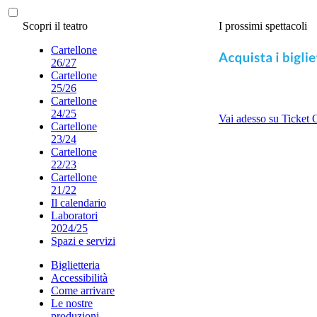
Scopri il teatro
I prossimi spettacoli
Cartellone
26/27
Cartellone
25/26
Cartellone
24/25
Vai adesso su Ticket 
Cartellone
23/24
Cartellone
22/23
Cartellone
21/22
Il calendario
Laboratori
2024/25
Spazi e servizi
Biglietteria
Accessibilità
Come arrivare
Le nostre
produzioni