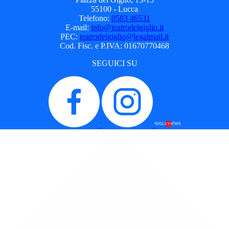
55100 - Lucca
Telefono:
0583 46531
E-mail:
info@teatrodelgiglio.it
PEC:
teatrodelgiglio@legalmail.it
Cod. Fisc. e P.IVA: 01670770468
SEGUICI SU