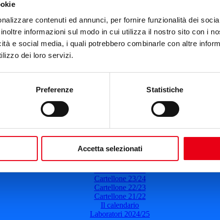
ookie
Teatro del Giglio
nalizzare contenuti ed annunci, per fornire funzionalità dei socia
31 gennaio 2023
-
21:00
inoltre informazioni sul modo in cui utilizza il nostro sito con i 
icità e social media, i quali potrebbero combinarle con altre inform
Ballade
lizzo dei loro servizi.
Danza
Il 31 gennaio 2023
Ore: 21:00
Leggi di più
Preferenze
Statistiche
del Teatro del Giglio
Accetta selezionati
Cartellone 26/27
Cartellone 25/26
Cartellone 24/25
Cartellone 23/24
Cartellone 22/23
Cartellone 21/22
Il calendario
Laboratori 2024/25