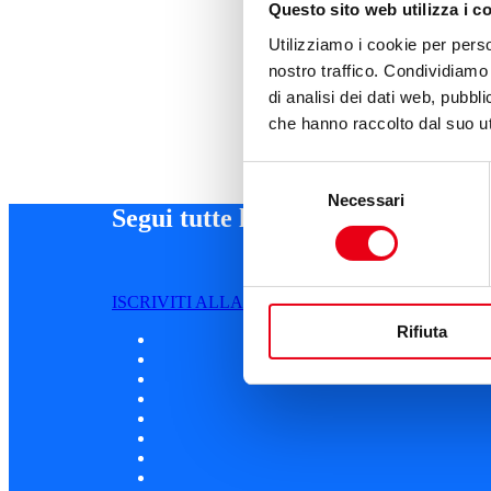
Questo sito web utilizza i c
Utilizziamo i cookie per perso
nostro traffico. Condividiamo 
di analisi dei dati web, pubbl
che hanno raccolto dal suo uti
Selezione
Necessari
del
Segui tutte le novità
consenso
ISCRIVITI ALLA NEWSLETTER
Rifiuta