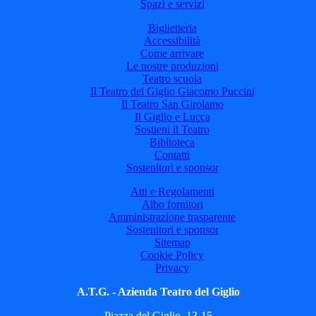
Spazi e servizi
Biglietteria
Accessibilità
Come arrivare
Le nostre produzioni
Teatro scuola
Il Teatro del Giglio Giacomo Puccini
Il Teatro San Girolamo
Il Giglio e Lucca
Sostieni il Teatro
Biblioteca
Contatti
Sostenitori e sponsor
Atti e Regolamenti
Albo fornitori
Amministrazione trasparente
Sostenitori e sponsor
Sitemap
Cookie Policy
Privacy
A.T.G. - Azienda Teatro del Giglio
Piazza del Giglio, 13-15