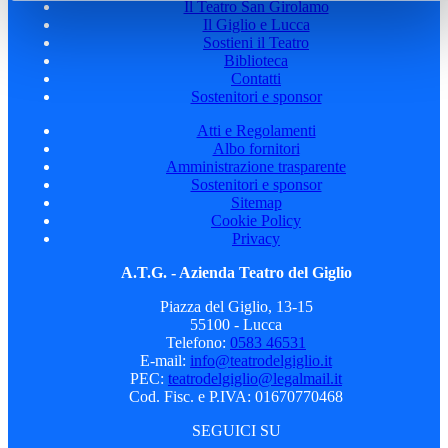
Il Teatro San Girolamo
Il Giglio e Lucca
Sostieni il Teatro
Biblioteca
Contatti
Sostenitori e sponsor
Atti e Regolamenti
Albo fornitori
Amministrazione trasparente
Sostenitori e sponsor
Sitemap
Cookie Policy
Privacy
A.T.G. - Azienda Teatro del Giglio
Piazza del Giglio, 13-15
55100 - Lucca
Telefono:
0583 46531
E-mail:
info@teatrodelgiglio.it
PEC:
teatrodelgiglio@legalmail.it
Cod. Fisc. e P.IVA: 01670770468
SEGUICI SU