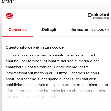
MENU
Il calendario degli spettacoli del Giglio
Spettacoli in questa settimana
Consenso
Dettagli
Informazioni sui cookie
Non ci sono eventi in programma per questa settimana
VEDI ARCHIVIO SPETTACOLI
Questo sito web utilizza i cookie
Gennaio 2023
Utilizziamo i cookie per personalizzare contenuti ed
annunci, per fornire funzionalità dei social media e per
Vedi:
analizzare il nostro traffico. Condividiamo inoltre
Calendario
Lista
informazioni sul modo in cui utilizza il nostro sito con i
LUN
MAR
MER
GIO
VEN
SAB
DOM
nostri partner che si occupano di analisi dei dati web,
26
27
28
29
30
31
01
pubblicità e social media, i quali potrebbero combinarle con
02
03
04
05
06
07
08
altre informazioni che ha fornito loro o che hanno raccolto
09
10
11
12
13
14
15
dal suo utilizzo dei loro servizi.
16
17
18
19
20
21
22
23
24
25
26
27
28
29
30
31
01
02
03
04
05
Selezione