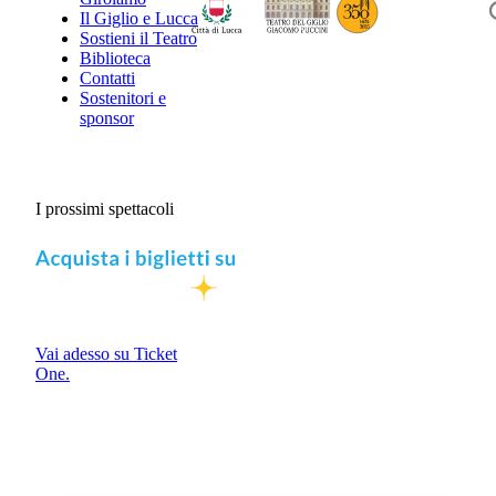
Il Giglio e Lucca
Sostieni il Teatro
Biblioteca
Contatti
Sostenitori e
sponsor
I prossimi spettacoli
Vai adesso su Ticket
One.