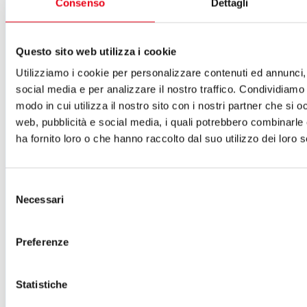
Consenso
Dettagli
ISCRIVITI ALLA NEWSLETTER
Cartellone 26/27
Questo sito web utilizza i cookie
Cartellone 25/26
Cartellone 24/25
Utilizziamo i cookie per personalizzare contenuti ed annunci, 
Cartellone 23/24
social media e per analizzare il nostro traffico. Condividiamo 
Cartellone 22/23
modo in cui utilizza il nostro sito con i nostri partner che si o
Cartellone 21/22
Il calendario
web, pubblicità e social media, i quali potrebbero combinarle
Laboratori 2024/25
ha fornito loro o che hanno raccolto dal suo utilizzo dei loro s
Spazi e servizi
Biglietteria
Accessibilità
Selezione
Come arrivare
Necessari
del
Le nostre produzioni
Teatro scuola
consenso
Il Teatro del Giglio Giacomo Puccini
Preferenze
Il Teatro San Girolamo
Il Giglio e Lucca
Sostieni il Teatro
Biblioteca
Statistiche
Contatti
Sostenitori e sponsor