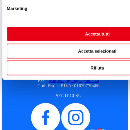
Marketing
Atti e Regolamenti
Albo fornitori
Amministrazione trasparente
Sostenitori e sponsor
Sitemap
Accetta tutti
Cookie Policy
Privacy
A.T.G. - Azienda Teatro del Giglio
Accetta selezionati
Piazza del Giglio, 13-15
55100 - Lucca
Rifiuta
Telefono:
0583 46531
E-mail:
info@teatrodelgiglio.it
PEC:
teatrodelgiglio@legalmail.it
Cod. Fisc. e P.IVA: 01670770468
SEGUICI SU