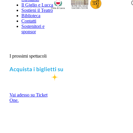
Il Giglio e Lucca
Sostieni il Teatro
Biblioteca
Contatti
Sostenitori e
sponsor
I prossimi spettacoli
Vai adesso su Ticket
One.