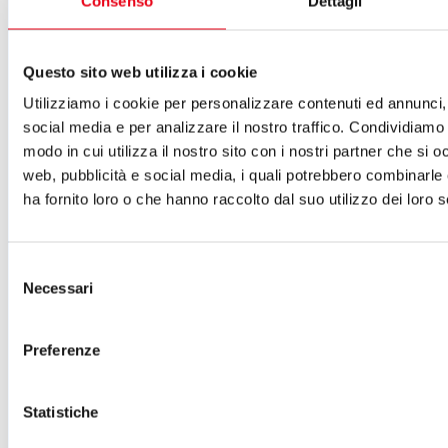
Consenso
Dettagli
ISCRIVITI ALLA NEWSLETTER
Cartellone 26/27
Questo sito web utilizza i cookie
Cartellone 25/26
Cartellone 24/25
Utilizziamo i cookie per personalizzare contenuti ed annunci, 
Cartellone 23/24
social media e per analizzare il nostro traffico. Condividiamo 
Cartellone 22/23
modo in cui utilizza il nostro sito con i nostri partner che si o
Cartellone 21/22
Il calendario
web, pubblicità e social media, i quali potrebbero combinarle
Laboratori 2024/25
ha fornito loro o che hanno raccolto dal suo utilizzo dei loro s
Spazi e servizi
Biglietteria
Accessibilità
Selezione
Come arrivare
Necessari
del
Le nostre produzioni
Teatro scuola
consenso
Il Teatro del Giglio Giacomo Puccini
Il Teatro San Girolamo
Preferenze
Il Giglio e Lucca
Sostieni il Teatro
Biblioteca
Statistiche
Contatti
Sostenitori e sponsor