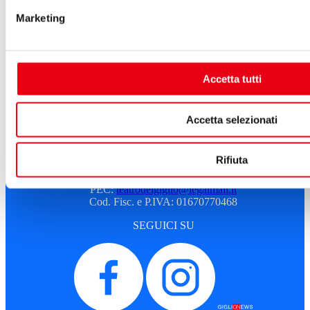
Atti e Regolamenti
Marketing
Albo fornitori
Amministrazione trasparente
Sostenitori e sponsor
Sitemap
Accetta tutti
Cookie Policy
Privacy
A.T.G. - Azienda Teatro del Giglio
Accetta selezionati
Piazza del Giglio, 13-15
55100 - Lucca
Rifiuta
Telefono:
0583 46531
E-mail:
info@teatrodelgiglio.it
PEC:
teatrodelgiglio@legalmail.it
Cod. Fisc. e P.IVA: 01670770468
SEGUICI SU