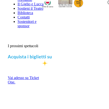
Il Giglio e Lucca
Sostieni il Teatro
Biblioteca
Contatti
Sostenitori e
sponsor
I prossimi spettacoli
Vai adesso su Ticket
One.