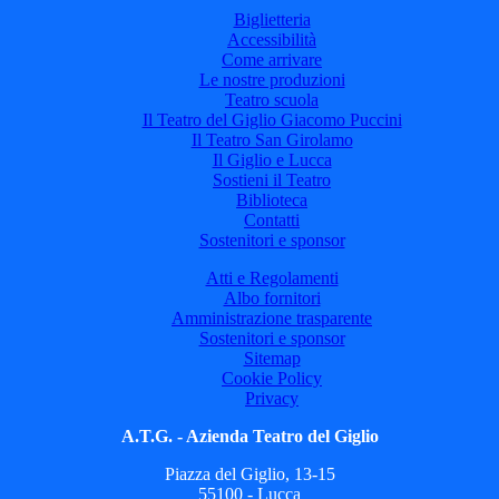
Biglietteria
Accessibilità
Come arrivare
Le nostre produzioni
Teatro scuola
Il Teatro del Giglio Giacomo Puccini
Il Teatro San Girolamo
Il Giglio e Lucca
Sostieni il Teatro
Biblioteca
Contatti
Sostenitori e sponsor
Atti e Regolamenti
Albo fornitori
Amministrazione trasparente
Sostenitori e sponsor
Sitemap
Cookie Policy
Privacy
A.T.G. - Azienda Teatro del Giglio
Piazza del Giglio, 13-15
55100 - Lucca