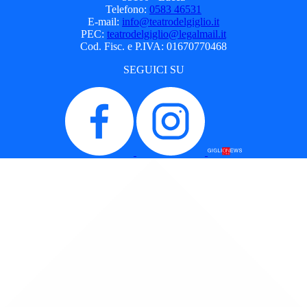
Telefono:
0583 46531
E-mail:
info@teatrodelgiglio.it
PEC:
teatrodelgiglio@legalmail.it
Cod. Fisc. e P.IVA: 01670770468
SEGUICI SU