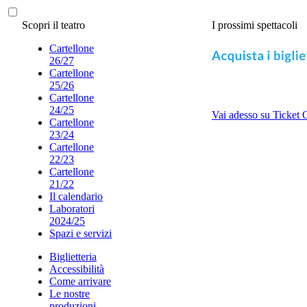
Scopri il teatro
I prossimi spettacoli
Cartellone
26/27
Cartellone
25/26
Cartellone
24/25
Vai adesso su Ticket 
Cartellone
23/24
Cartellone
22/23
Cartellone
21/22
Il calendario
Laboratori
2024/25
Spazi e servizi
Biglietteria
Accessibilità
Come arrivare
Le nostre
produzioni