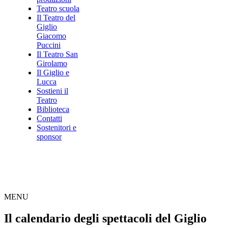
Teatro scuola
Il Teatro del
Giglio
Giacomo
Puccini
Il Teatro San
Girolamo
Il Giglio e
Lucca
Sostieni il
Teatro
Biblioteca
Contatti
Sostenitori e
sponsor
MENU
Il calendario degli spettacoli del Giglio