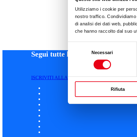
Utilizziamo i cookie per perso
nostro traffico. Condividiamo 
di analisi dei dati web, pubbl
che hanno raccolto dal suo uti
Selezione
Necessari
del
Segui tutte le novità
consenso
ISCRIVITI ALLA NEWSLETTER
Rifiuta