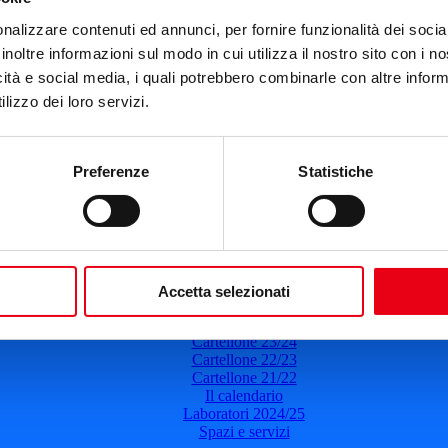
Teatro del Giglio
nalizzare contenuti ed annunci, per fornire funzionalità dei socia
11 gennaio 2026
-
16:00
inoltre informazioni sul modo in cui utilizza il nostro sito con i 
Amleto²
icità e social media, i quali potrebbero combinarle con altre inform
lizzo dei loro servizi.
Prosa
Il 11 gennaio 2026
Ore: 16:00
Leggi di più
Preferenze
Statistiche
del Teatro del Giglio
Cartellone 26/27
Accetta selezionati
Cartellone 25/26
Cartellone 24/25
Cartellone 23/24
Cartellone 22/23
Cartellone 21/22
Il calendario
Laboratori 2024/25
Spazi e servizi